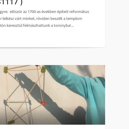
1117 )
gyre: először az 1700-as években épített református
 lelkész várt minket, röviden beszélt a templom
ajtón keresztül felmászhattunk a toronyba!...