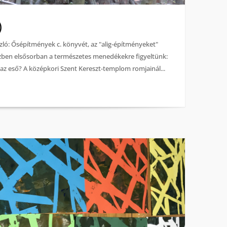
)
ló: Ősépítmények c. könyvét, az "alig-építményeket"
özben elsősorban a természetes menedékekre figyeltünk:
az eső? A középkori Szent Kereszt-templom romjainál...