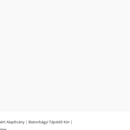
áért Alapítvány
|
Biatorbágyi Tájvédő Kör |
zter