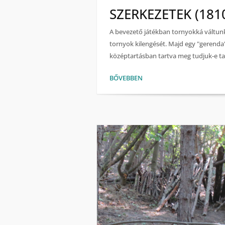
SZERKEZETEK (181
A bevezető játékban tornyokká váltunk:
tornyok kilengését. Majd egy "gerenda"
középtartásban tartva meg tudjuk-e ta
BŐVEBBEN