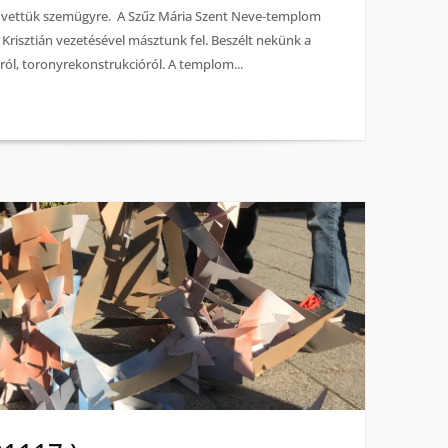
t vettük szemügyre. A Szűz Mária Szent Neve-templom
risztián vezetésével másztunk fel. Beszélt nekünk a
sról, toronyrekonstrukcióról. A templom...