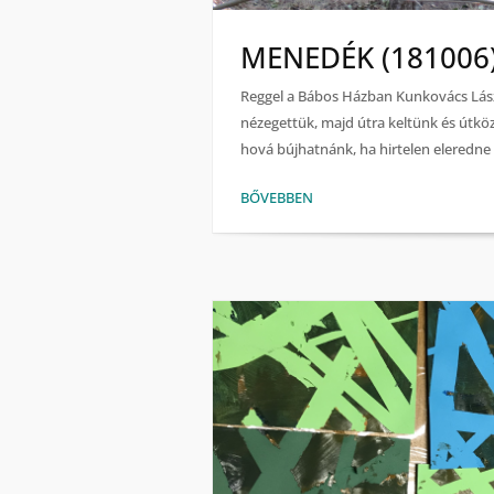
MENEDÉK (181006
Reggel a Bábos Házban Kunkovács Lász
nézegettük, majd útra keltünk és útk
hová bújhatnánk, ha hirtelen eleredne 
BŐVEBBEN