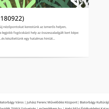
(180922)
, új nézőpontokat kerestünk az ismerős helyen,
t a legjobb fogócskázó hely az összeszaladgált kert képe:
..és készítettünk egy hatalmas hintát...
Biatorbágy Város
|
Juhász Ferenc Művelődési Központ
|
Biatorbágy Kultúráj
avidék Zöldút Szövetség
|
műemlékem.hu
|
Helyi Művi Értékvédelmi Katas