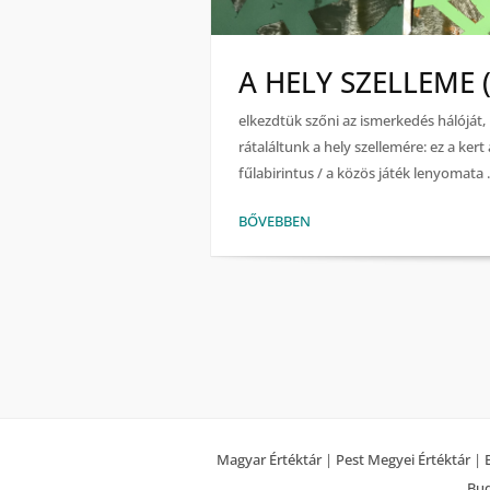
A HELY SZELLEME 
elkezdtük szőni az ismerkedés hálóját
rátaláltunk a hely szellemére: ez a ker
fűlabirintus / a közös játék lenyomata .
BŐVEBBEN
Magyar Értéktár
|
Pest Megyei Értéktár
|
Bud