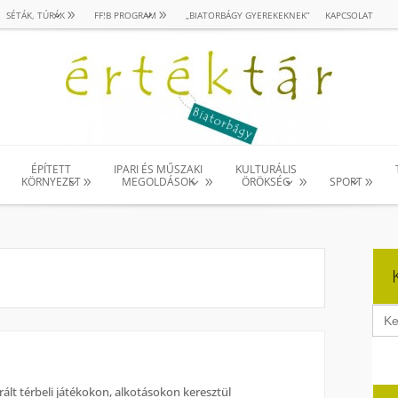
SÉTÁK, TÚRÁK
FF!B PROGRAM
„BIATORBÁGY GYEREKEKNEK”
KAPCSOLAT
ÉPÍTETT
IPARI ÉS MŰSZAKI
KULTURÁLIS
KÖRNYEZET
MEGOLDÁSOK
ÖRÖKSÉG
SPORT
Sear
for:
rált térbeli játékokon, alkotásokon keresztül