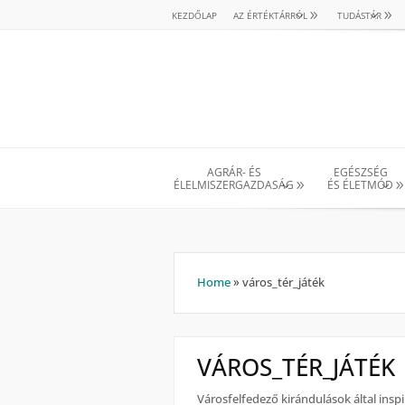
KEZDŐLAP
AZ ÉRTÉKTÁRRÓL
TUDÁSTÁR
AGRÁR- ÉS
EGÉSZSÉG
ÉLELMISZERGAZDASÁG
ÉS ÉLETMÓD
Home
»
város_tér_játék
VÁROS_TÉR_JÁTÉK
Városfelfedező kirándulások által inspi