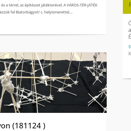
és a térrel, az építészet játékterével. A VÁROS-TÉR-JÁTÉK
zzük fel Biatorbágyot! c. helyismerettel,...
Ö
É
K
K
n (181124 )