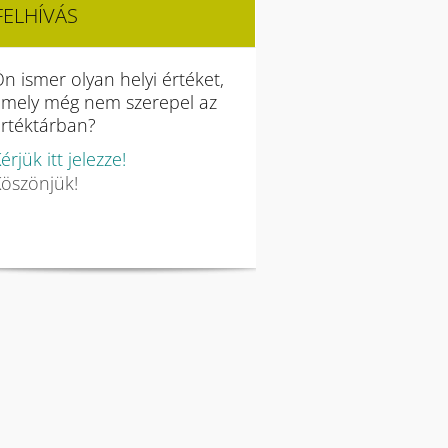
FELHÍVÁS
n ismer olyan helyi értéket,
amely még nem szerepel az
rtéktárban?
érjük itt jelezze!
öszönjük!