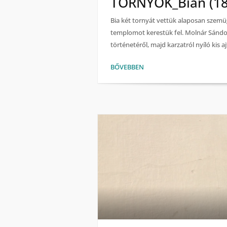
TORNYOK_Bián (18
Bia két tornyát vettük alaposan szemü
templomot kerestük fel. Molnár Sándor
történetéről, majd karzatról nyíló kis 
BŐVEBBEN