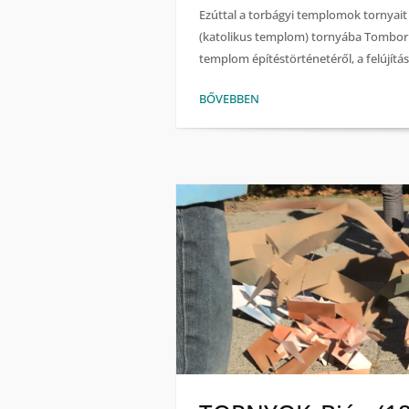
Ezúttal a torbágyi templomok tornyai
(katolikus templom) tornyába Tombor K
templom építéstörténetéről, a felújítá
BŐVEBBEN