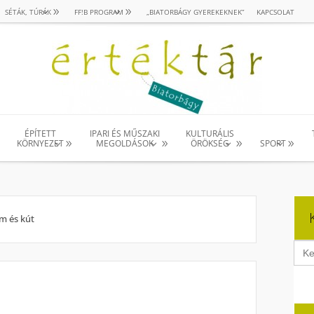
SÉTÁK, TÚRÁK
FF!B PROGRAM
„BIATORBÁGY GYEREKEKNEK”
KAPCSOLAT
ÉPÍTETT
IPARI ÉS MŰSZAKI
KULTURÁLIS
KÖRNYEZET
MEGOLDÁSOK
ÖRÖKSÉG
SPORT
m és kút
Sear
for: