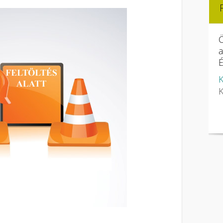
Ö
É
K
K