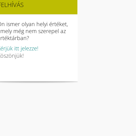
FELHÍVÁS
n ismer olyan helyi értéket,
amely még nem szerepel az
rtéktárban?
érjük itt jelezze!
öszönjük!