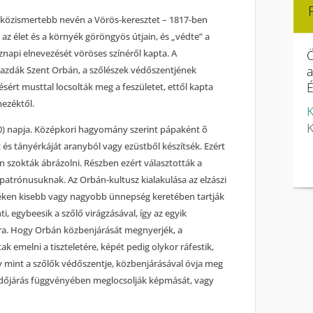
 közismertebb nevén a Vörös-keresztet – 1817-ben
t az élet és a környék göröngyös útjain, és „védte” a
Ö
napi elnevezését vöröses színéről kapta. A
gazdák Szent Orbán, a szőlészek védőszentjének
É
sért musttal locsolták meg a feszületet, ettől kapta
nezéktől.
K
K
0) napja. Középkori hagyomány szerint pápaként õ
 és tányérkáját aranyból vagy ezüstből készítsék. Ezért
n szokták ábrázolni. Részben ezért választották a
atrónusuknak. Az Orbán-kultusz kialakulása az elzászi
éken kisebb vagy nagyobb ünnepség keretében tartják
i, egybeesik a szőlő virágzásával, így az egyik
ra. Hogy Orbán közbenjárását megnyerjék, a
 emelni a tiszteletére, képét pedig olykor ráfestik,
y mint a szőlők védőszentje, közbenjárásával óvja meg
z időjárás függvényében meglocsolják képmását, vagy