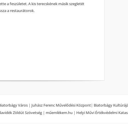
tte a feszületet. A kis terecskének másik szegletét
vissza a restaurátorok.
Biatorbágy Város
|
Juhász Ferenc Művelődési Központ
|
Biatorbágy Kultúráj
avidék Zöldút Szövetség
|
műemlékem.hu
|
Helyi Művi Értékvédelmi Katas