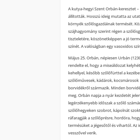
A kutya-hegyi Szent Orbán-keresztet –
állították. Hosszú ideig mutatta az uta
környék szőlősgazdáinak termését. Köz
szájhagyomány szerint régen a szőlős
tiszteletére, köszönetképpen a jó termé
színét. A valóságban egy vasoxidos szí
Május 25. Orbán, népiesen Urbán (†23
rendelte el, hogy a miseáldozat kelyhét
kehellyel, később szőlőfürttel a kezébe
szőlőművesek, kádárok, kocsmárosok p
borvidékről származik. Minden borvid
meg. Orbán napja a nyár kezdetét jelent
legérzékenyebb időszak a szőlő számá
szőlőhegyeken szobrot, kápolnát szoktak
ráfaragják a szőlőprésre, hordóra, hog
termésüket a jégesőtől és vihartól. A
vesszővel verik.