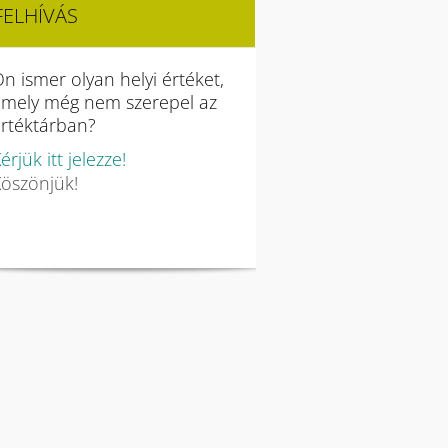
FELHÍVÁS
n ismer olyan helyi értéket,
amely még nem szerepel az
rtéktárban?
érjük itt jelezze!
öszönjük!