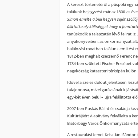
A kereszt történetéről a püspöki egy
találunk bejegyzést már az 1800-as évek
Simon emelte a biai hegyen saját szöllőj
állíttatta oly költséggel, hogy a fenntart
tanúskodik a talapzatán lévő felirat is:
anyakönyveiben, az önkormányzat álta
halálozási rovatban találunk említést 
1812-ben meghalt csecsemő Ferenc nevű
1784-ben született Fischer Erzsébet volt
nagyközség kataszteri térképén külön n
Idővel a széles dűlőút jelentősen leszűk
tulajdonosa, mivel garázsának kijárás
egy-két éven belül – újra felállította el
2007-ben Puskás Bálint és családja k
Kultúrájáért Alapítvány felvállalta a ker
Biatorbágy Város Önkormányzata érté
A restaurálási tervet Krisztiáni Sándor 