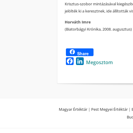
Krisztus-szobor mintázásával kiegészíte
jelölték ki a keresztnek, ide állították 
Horváth Imre
(Biatorbágyi Krónika, 2008. augusztus)
Share
Facebook
LinkedIn
Megosztom
Magyar Értéktár
|
Pest Megyei Értéktár
|
Bud