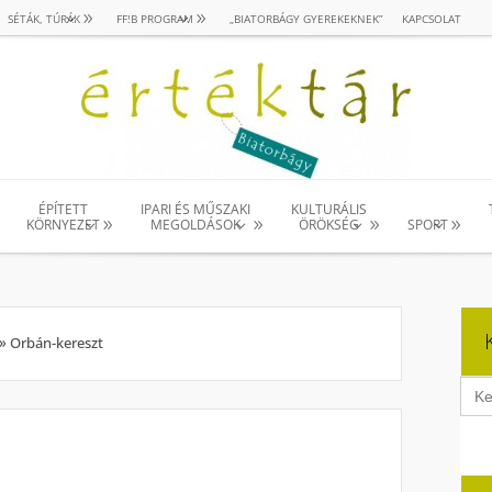
SÉTÁK, TÚRÁK
FF!B PROGRAM
„BIATORBÁGY GYEREKEKNEK”
KAPCSOLAT
ÉPÍTETT
IPARI ÉS MŰSZAKI
KULTURÁLIS
KÖRNYEZET
MEGOLDÁSOK
ÖRÖKSÉG
SPORT
»
Orbán-kereszt
Sear
for: