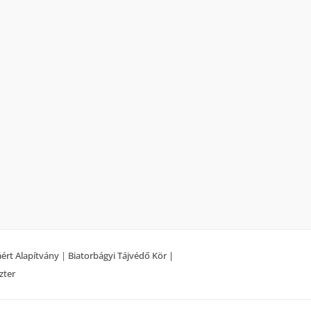
áért Alapítvány
|
Biatorbágyi Tájvédő Kör |
zter