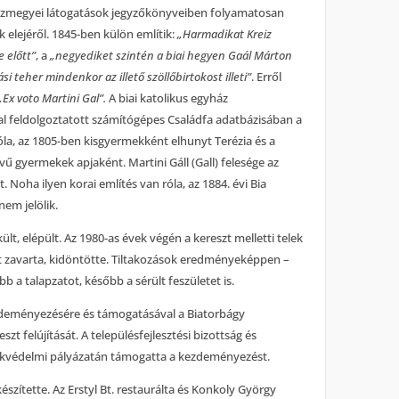
házmegyei látogatások jegyzőkönyveiben folyamatosan
 elejéről. 1845-ben külön említik:
„Harmadikat Kreiz
e előtt”
, a
„negyediket szintén a biai hegyen Gaál Márton
ási teher mindenkor az illető szöllőbirtokost illeti”
. Erről
„Ex voto Martini Gal”.
A biai katolikus egyház
l feldolgoztatott számítógépes Családfa adatbázisában a
róla, az 1805-ben kisgyermekként elhunyt Terézia és a
 gyermekek apjaként. Martini Gáll (Gall) felesége az
. Noha ilyen korai említés van róla, az 1884. évi Bia
em jelölik.
ült, elépült. Az 1980-as évek végén a kereszt melletti telek
át zavarta, kidöntötte. Tiltakozások eredményeképpen –
őbb a talapzatot, később a sérült feszületet is.
ezdeményezésére és támogatásával a Biatorbágy
eszt felújítását. A településfejlesztési bizottság és
kvédelmi pályázatán támogatta a kezdeményezést.
készítette. Az Erstyl Bt. restaurálta és Konkoly György