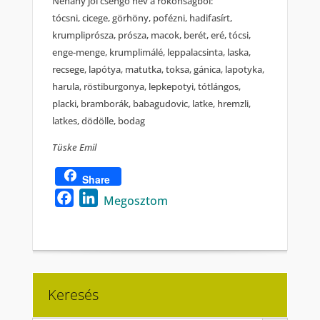
Néhány jól csengő név a rokonságból:
tócsni, cicege, görhöny, pofézni, hadifasírt,
krumpliprósza, prósza, macok, berét, eré, tócsi,
enge-menge, krumplimálé, leppalacsinta, laska,
recsege, lapótya, matutka, toksa, gánica, lapotyka,
harula, röstiburgonya, lepkepotyi, tótlángos,
placki, bramborák, babagudovic, latke, hremzli,
latkes, dödölle, bodag
Tüske Emil
Share
Facebook
LinkedIn
Megosztom
Keresés
Search Button