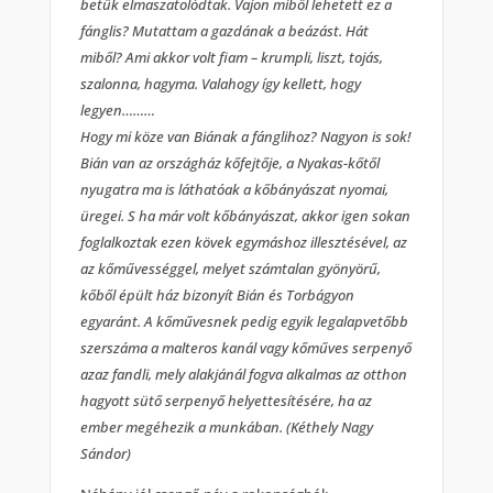
betűk elmaszatolódtak. Vajon miből lehetett ez a
fánglis? Mutattam a gazdának a beázást. Hát
miből? Ami akkor volt fiam – krumpli, liszt, tojás,
szalonna, hagyma. Valahogy így kellett, hogy
legyen………
Hogy mi köze van Biának a fánglihoz? Nagyon is sok!
Bián van az országház kőfejtője, a Nyakas-kőtől
nyugatra ma is láthatóak a kőbányászat nyomai,
üregei. S ha már volt kőbányászat, akkor igen sokan
foglalkoztak ezen kövek egymáshoz illesztésével, az
az kőművességgel, melyet számtalan gyönyörű,
kőből épült ház bizonyít Bián és Torbágyon
egyaránt. A kőművesnek pedig egyik legalapvetőbb
szerszáma a malteros kanál vagy kőműves serpenyő
azaz fandli, mely alakjánál fogva alkalmas az otthon
hagyott sütő serpenyő helyettesítésére, ha az
ember megéhezik a munkában. (Kéthely Nagy
Sándor)