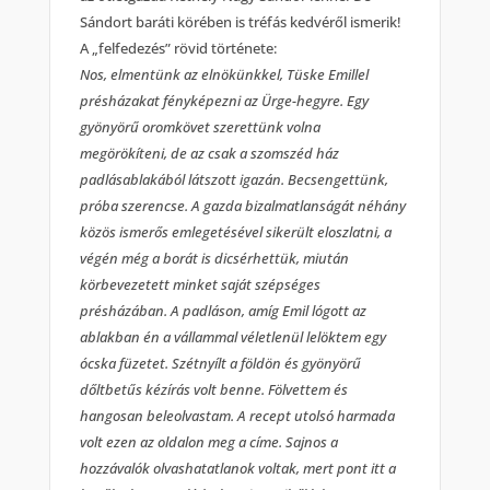
Sándort baráti körében is tréfás kedvéről ismerik!
A „felfedezés” rövid története:
Nos, elmentünk az elnökünkkel, Tüske Emillel
présházakat fényképezni az Ürge-hegyre. Egy
gyönyörű oromkövet szerettünk volna
megörökíteni, de az csak a szomszéd ház
padlásablakából látszott igazán. Becsengettünk,
próba szerencse. A gazda bizalmatlanságát néhány
közös ismerős emlegetésével sikerült eloszlatni, a
végén még a borát is dicsérhettük, miután
körbevezetett minket saját szépséges
présházában. A padláson, amíg Emil lógott az
ablakban én a vállammal véletlenül lelöktem egy
ócska füzetet. Szétnyílt a földön és gyönyörű
dőltbetűs kézírás volt benne. Fölvettem és
hangosan beleolvastam. A recept utolsó harmada
volt ezen az oldalon meg a címe. Sajnos a
hozzávalók olvashatatlanok voltak, mert pont itt a