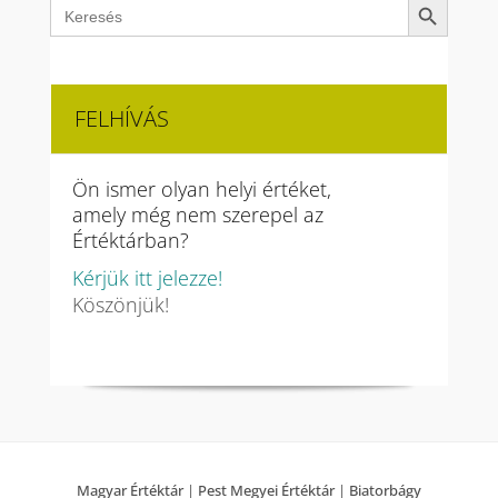
Search
for:
FELHÍVÁS
Ön ismer olyan helyi értéket,
amely még nem szerepel az
Értéktárban?
Kérjük itt jelezze!
Köszönjük!
Magyar Értéktár
|
Pest Megyei Értéktár
|
Biatorbágy