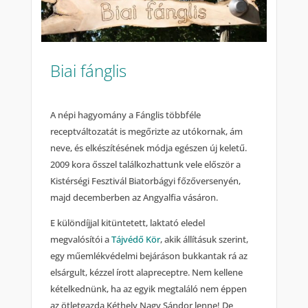
Biai fánglis
A népi hagyomány a Fánglis többféle
receptváltozatát is megőrizte az utókornak, ám
neve, és elkészítésének módja egészen új keletű.
2009 kora ősszel találkozhattunk vele először a
Kistérségi Fesztivál Biatorbágyi főzőversenyén,
majd decemberben az Angyalfia vásáron.
E különdíjjal kitüntetett, laktató eledel
megvalósítói a
Tájvédő Kör
, akik állításuk szerint,
egy műemlékvédelmi bejáráson bukkantak rá az
elsárgult, kézzel írott alapreceptre. Nem kellene
kételkednünk, ha az egyik megtaláló nem éppen
az ötletgazda Kéthely Nagy Sándor lenne! De