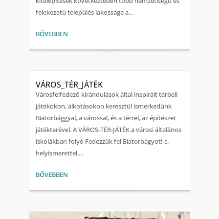
kitelepítések következtében több nemzetiségű és
felekezetű település lakossága a...
BŐVEBBEN
VÁROS_TÉR_JÁTÉK
Városfelfedező kirándulások által inspirált térbeli
játékokon, alkotásokon keresztül ismerkedünk
Biatorbággyal, a várossal, és a térrel, az építészet
játékterével. A VÁROS-TÉR-JÁTÉK a városi általános
iskolákban folyó Fedezzük fel Biatorbágyot! c.
helyismerettel,...
BŐVEBBEN