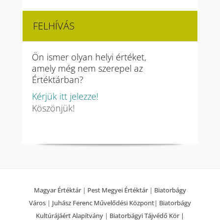
FELHÍVÁS
Ön ismer olyan helyi értéket,
amely még nem szerepel az
Értéktárban?
Kérjük itt jelezze!
Köszönjük!
Magyar Értéktár
|
Pest Megyei Értéktár
|
Biatorbágy
Város
|
Juhász Ferenc Művelődési Központ
|
Biatorbágy
Kultúrájáért Alapítvány
|
Biatorbágyi Tájvédő Kör |