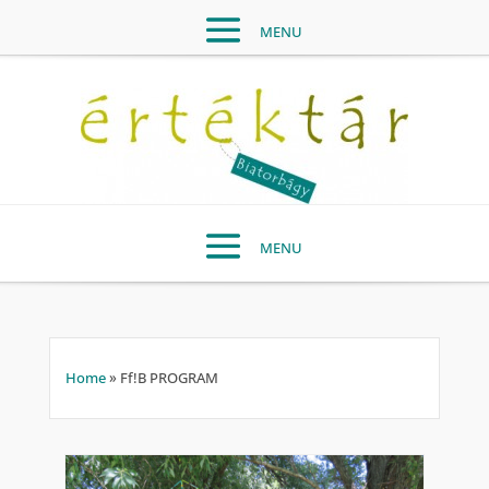
Home
»
Ff!B PROGRAM