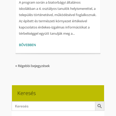
A program során a biatorbágyi általános
iskolákban a 4. osztályos tanulók helyismerettel, a
település történetével, működésével foglalkoznak.
Az épített és természeti környezet értékeivel
kapcsolatos érdekes-izgalmas információkat a
térbeliséggel együtt tanulják meg a...
BŐVEBBEN
« Régebbi bejegyzések
Keresés
Search Button
Search
for: