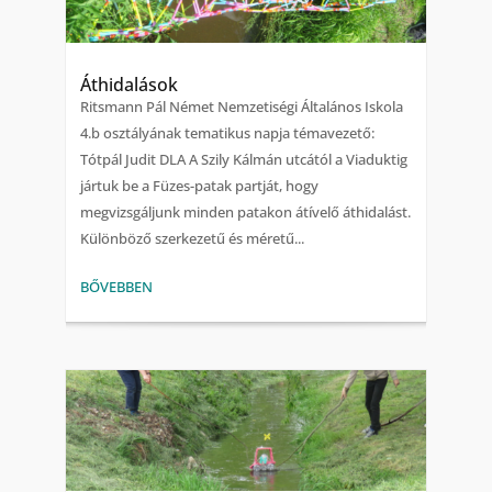
Áthidalások
Ritsmann Pál Német Nemzetiségi Általános Iskola
4.b osztályának tematikus napja témavezető:
Tótpál Judit DLA A Szily Kálmán utcától a Viaduktig
jártuk be a Füzes-patak partját, hogy
megvizsgáljunk minden patakon átívelő áthidalást.
Különböző szerkezetű és méretű...
BŐVEBBEN