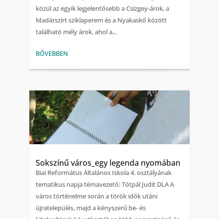
közül az egyik legjelentősebb a Csízgey-árok, a
Madárszirt sziklaperem és a Nyakaskő között
található mély árok, ahol a...
BŐVEBBEN
Sokszínű város_egy legenda nyomában
Biai Református Általános Iskola 4. osztályának
tematikus napja témavezető: Tótpál Judit DLA A
város történelme során a török idők utáni
újratelepülés, majd a kényszerű be- és