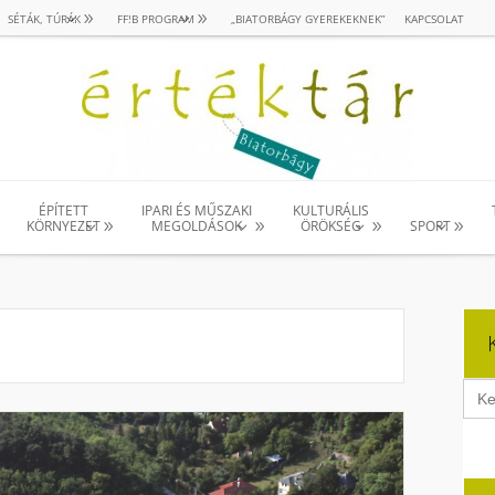
SÉTÁK, TÚRÁK
FF!B PROGRAM
„BIATORBÁGY GYEREKEKNEK”
KAPCSOLAT
ÉPÍTETT
IPARI ÉS MŰSZAKI
KULTURÁLIS
KÖRNYEZET
MEGOLDÁSOK
ÖRÖKSÉG
SPORT
Sear
for: