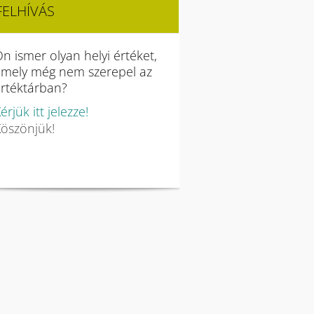
FELHÍVÁS
n ismer olyan helyi értéket,
amely még nem szerepel az
rtéktárban?
érjük itt jelezze!
öszönjük!