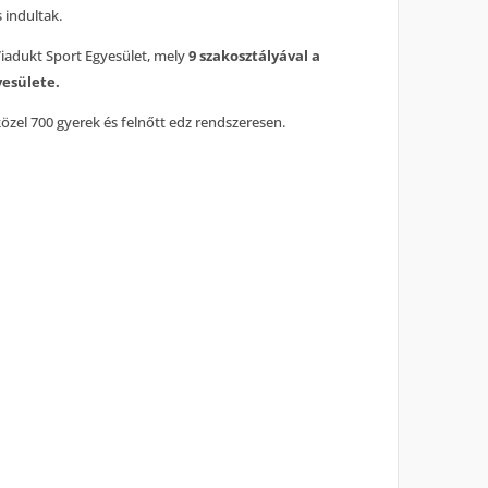
s indultak.
Viadukt Sport Egyesület, mely
9 szakosztályával a
yesülete.
közel 700 gyerek és felnőtt edz rendszeresen.