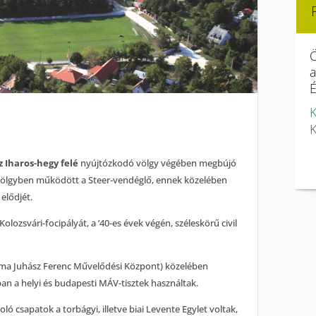
Ö
É
K
K
z Iharos-hegy felé
nyújtózkodó völgy végében megbújó
 völgyben működött a Steer-vendéglő, ennek közelében
 elődjét.
Kolozsvári-focipályát, a ’40-es évek végén, széleskörű civil
 (ma Juhász Ferenc Művelődési Központ) közelében
an a helyi és budapesti MÁV-tisztek használtak.
ló csapatok a torbágyi, illetve biai Levente Egylet voltak,