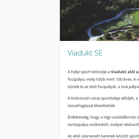
Viadukt SE
A helyi sport bölcsője a
Viadukt alól a
focipálya, mely több mint 100 éves. A
tűzték ki az első focipályát, a mai pálya
A Kolozsvári utcai sporttelep elődjét, a 
összefogással létesítették.
Érdekesség, hogy a régi vasútállomás
teniszpálya működött, melyet elsősorb
Az első szervezett keretek között sporto