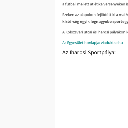
a futball mellett atlétika versenyeken i
Ezeken az alapokon fejlődött ki a mai 
kistérség egyik legnagyobb sporteg
A Kolozsvári utcai és iharosi pályákon 
Az Egyesület honlapja: viaduktse.hu
Az Iharosi Sportpálya: