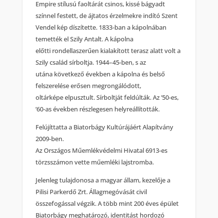
Empire stílusú faoltárát csinos, kissé bágyadt
színnel festett, de ájtatos érzelmekre indító Szent
Vendel kép díszítette. 1833-ban a kápolnában
temették el Szily Antalt. A kápolna
előtti rondellaszerűen kialakított terasz alatt volt a
Szily család sírboltja. 1944–45-ben, s az
utána következő években a kápolna és belső
felszerelése erősen megrongálódott,
oltárképe elpusztult. Sírboltját feldúlták. Az ’50-es,
’60-as években részlegesen helyreállították.
Felújíttatta a Biatorbágy Kultúrájáért Alapítvány
2009-ben.
Az Országos Műemlékvédelmi Hivatal 6913-es
törzsszámon vette műemléki lajstromba.
Jelenleg tulajdonosa a magyar állam, kezelője a
Pilisi Parkerdő Zrt. Állagmegóvását civil
összefogással végzik. A több mint 200 éves épület
Biatorbágy meghatározó, identitást hordozó