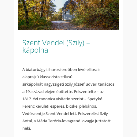
Szent Vendel (Szily) –
kápolna
A biatorbágyi, iharosi erdőben lévő ellipszis
alaprajzú klasszicista stílusú
sírkápolnát nagyszigeti Szily József udvari tanácsos
a 19. század elején építtette. Felszentelte – az
1817. évi canonica visitatio szerint – Spetykó
Ferenc kerületi esperes, bicskei plébános.
Védőszentje Szent Vendel lett. Felszerelést Szily
Antal, a Mária Terézia-lovagrend lovagja juttatott
neki.