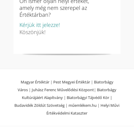
Ön ismer olyan helyi értéket,
amely még nem szerepel az
Értéktárban?
Kérjük itt jelezze!
Köszönjük!
Magyar Értéktár
|
Pest Megyei Értéktár
|
Biatorbágy
Város
|
Juhász Ferenc Művelődési Központ
|
Biatorbágy
Kultúrájáért Alapítvány
|
Biatorbágyi Tájvédő Kör |
Budavidék Zöldút Szövetség
|
műemlékem.hu
|
Helyi Művi
Értékvédelmi Kataszter