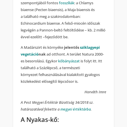
szempontjából fontos
fosszíliák
: a Chlamys
biaense (Pecten biaensis), a Maja biaensis és
a található meg a szakirodalomban:
Echinocardium biaense. A felső-miocén időszak
legvégén a Pannon-beltó feltöltődése – kb. 2 millió
évvel ezelőtt –fejeződött be.
A Madárszirt és környéke
jelentős
sziklagyepi
vegetáció
nak
ad otthont. A terület Natura 2000-
es besorolású. Egykor
kőbányászat
is folyt itt. Itt
található a Százlépcső, a természeti
környezet felhasználásával kialakított gyalogos
közlekedést elősegítő lépcsősor is.
Horváth Imre
A Pest Megyei Értéktár Bizottság 34/2018 sz.
határozatával felvette a
megyei értéktárba
.
A Nyakas-kő: