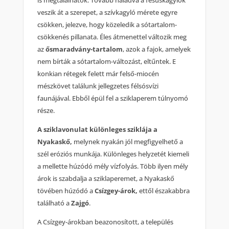
is megtalálhatók. Tovább haladva a fésűskagylók
veszik át a szerepet, a szívkagyló mérete egyre
csökken, jelezve, hogy közeledik a sótartalom-
csökkenés pillanata. Éles átmenettel változik meg
az
ősmaradvány-tartalom
, azok a fajok, amelyek
nem bírták a sótartalom-változást, eltűntek. E
konkian rétegek felett már felső-miocén
mészkövet találunk jellegzetes félsósvízi
faunájával. Ebből épül fel a sziklaperem túlnyomó
része.
A sziklavonulat különleges sziklája a
Nyakaskő,
melynek nyakán jól megfigyelhető a
szél eróziós munkája. Különleges helyzetét kiemeli
a mellette húzódó mély vízfolyás. Több ilyen mély
árok is szabdalja a sziklaperemet, a Nyakaskő
tövében húzódó a
Csízgey-árok,
ettől északabbra
található a
Zajgó
.
A Csízgey-árokban beazonosított, a település