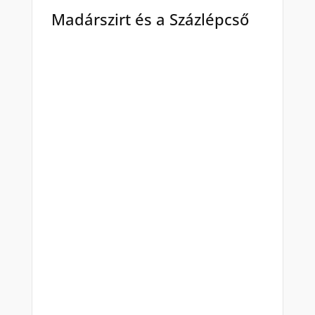
Madárszirt és a Százlépcső