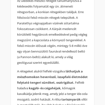
Az üledékes mészkő rétegeit tanulmányozva a
kiédesedés folyamatát egy ún. átmeneti
rétegsorban, a konkian rétegekben találjuk. Erre
félsósvízi felső-miocén rétegek települtek. A
Paratethys végnapjaiban vizének sótartalma
fokozatosan csökkent. A Kárpát-medencét
körülölelő hegyláncok emelkedésével pedig végleg
megszűnt a kapcsolata a környező tengerekkel. A
felső-miocén időszak végén, mintegy 5-8 millió éve
egy olyan bennszülött faunával rendelkező beltó
(a Pannon-beltó) alakult ki, amely a világ
geológusai szerint egyedülálló.
A rétegeket alulról felfelé vizsgálva
láthatjuk a
mészhomokon heverésző, iszapfaló életmódot
folytató tengeri sünöket, osztrigákat.
Felfelé
haladva
kagyló- és csigahéjak,
kőmagok
kavalkádja jelenik meg, amely jelzi a tenger ide-oda
mozgató, sodró hatását. A ritka
tarisznyarák
ollói