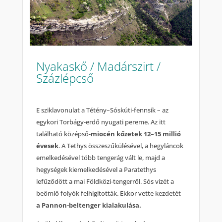
Nyakaskő / Madárszirt /
Százlépcső
E sziklavonulat a Tétény–Sóskúti-fennsík – az
egykori Torbágy-erdő nyugati pereme. Az itt
található középső-
miocén kőzetek 12–15 millió
évesek
. A Tethys összeszűkülésével, a hegyláncok
emelkedésével több tengerág vált le, majd a
hegységek kiemelkedésével a Paratethys
lefűződött a mai Földközi-tengerről. Sós vizét a
beömlő folyók felhígították. Ekkor vette kezdetét
a Pannon-beltenger kialakulása.