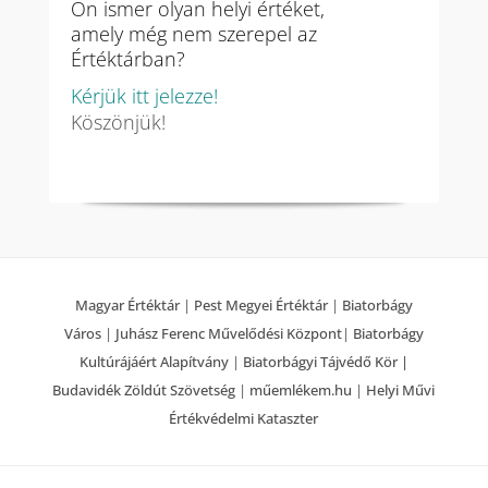
Ön ismer olyan helyi értéket,
amely még nem szerepel az
Értéktárban?
Kérjük itt jelezze!
Köszönjük!
Magyar Értéktár
|
Pest Megyei Értéktár
|
Biatorbágy
Város
|
Juhász Ferenc Művelődési Központ
|
Biatorbágy
Kultúrájáért Alapítvány
|
Biatorbágyi Tájvédő Kör |
Budavidék Zöldút Szövetség
|
műemlékem.hu
|
Helyi Művi
Értékvédelmi Kataszter