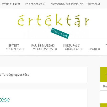
SÉTÁK, TÚRÁK
FF!B PROGRAM
„BIATORBÁGY GYEREKEKNEK”
KAPCSOLAT
ÉPÍTETT
IPARI ÉS MŰSZAKI
KULTURÁLIS
KÖRNYEZET
MEGOLDÁSOK
ÖRÖKSÉG
SPORT
s Torbágy egyesítése
Sear
for:
tése