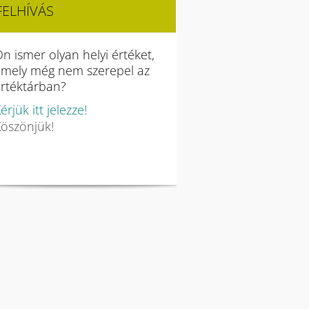
FELHÍVÁS
n ismer olyan helyi értéket,
amely még nem szerepel az
rtéktárban?
érjük itt jelezze!
öszönjük!