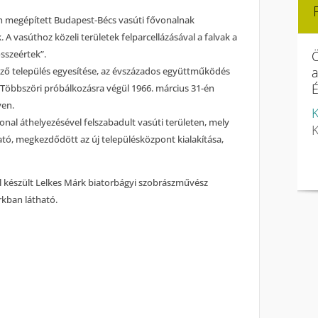
en megépített Budapest-Bécs vasúti fővonalnak
A vasúthoz közeli területek felparcellázásával a falvak a
Ö
sszeértek”.
lkező település egyesítése, az évszázados együttműködés
É
öbbszöri próbálkozásra végül 1966. március 31-én
ven.
K
nal áthelyezésével felszabadult vasúti területen, mely
K
ható, megkezdődött az új településközpont kialakítása,
ól készült Lelkes Márk biatorbágyi szobrászművész
rkban látható.