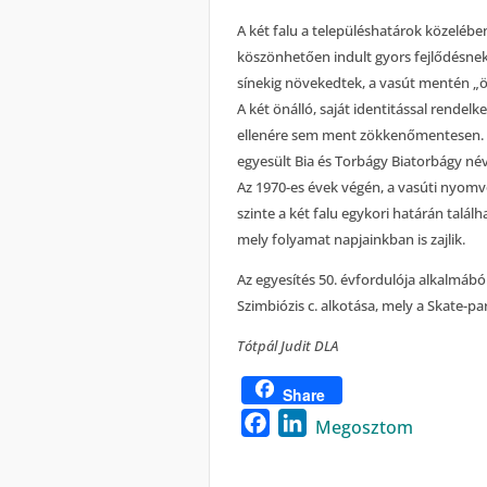
A két falu a településhatárok közeléb
köszönhetően indult gyors fejlődésnek. 
sínekig növekedtek, a vasút mentén „ö
A két önálló, saját identitással rende
ellenére sem ment zökkenőmentesen. T
egyesült Bia és Torbágy Biatorbágy né
Az 1970-es évek végén, a vasúti nyomvo
szinte a két falu egykori határán talál
mely folyamat napjainkban is zajlik.
Az egyesítés 50. évfordulója alkalmáb
Szimbiózis c. alkotása, mely a Skate-pa
Tótpál Judit DLA
Share
Facebook
LinkedIn
Megosztom