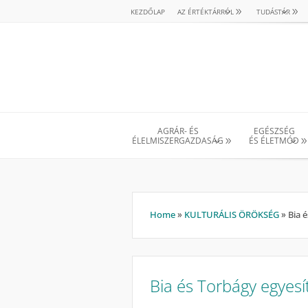
KEZDŐLAP
AZ ÉRTÉKTÁRRÓL
TUDÁSTÁR
AGRÁR- ÉS
EGÉSZSÉG
ÉLELMISZERGAZDASÁG
ÉS ÉLETMÓD
Home
»
KULTURÁLIS ÖRÖKSÉG
»
Bia é
Bia és Torbágy egyesí