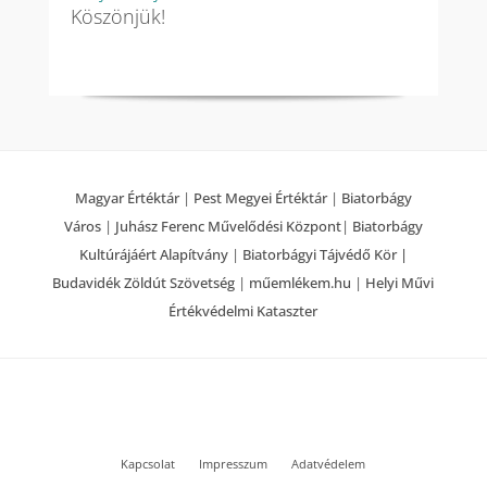
Köszönjük!
Magyar Értéktár
|
Pest Megyei Értéktár
|
Biatorbágy
Város
|
Juhász Ferenc Művelődési Központ
|
Biatorbágy
Kultúrájáért Alapítvány
|
Biatorbágyi Tájvédő Kör |
Budavidék Zöldút Szövetség
|
műemlékem.hu
|
Helyi Művi
Értékvédelmi Kataszter
Kapcsolat
Impresszum
Adatvédelem