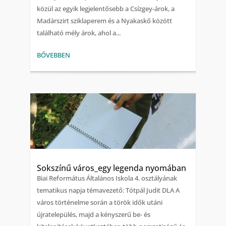
közül az egyik legjelentősebb a Csízgey-árok, a
Madárszirt sziklaperem és a Nyakaskő között
található mély árok, ahol a...
BŐVEBBEN
Sokszínű város_egy legenda nyomában
Biai Református Általános Iskola 4. osztályának
tematikus napja témavezető: Tótpál Judit DLA A
város történelme során a török idők utáni
újratelepülés, majd a kényszerű be- és