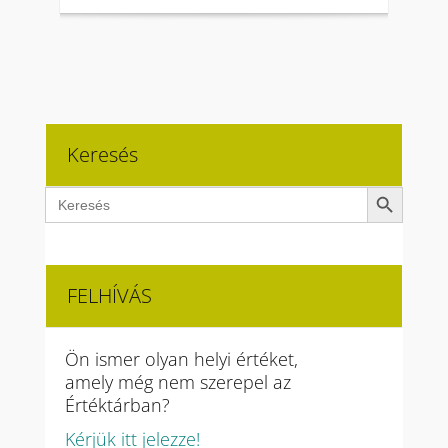
Keresés
Search Button
Search
for:
FELHÍVÁS
Ön ismer olyan helyi értéket,
amely még nem szerepel az
Értéktárban?
Kérjük itt jelezze!