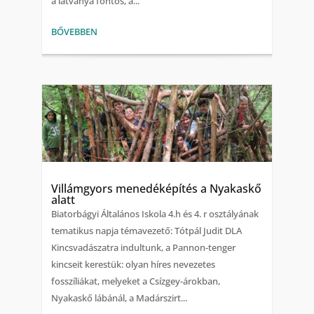
a látványa fontos, a...
BŐVEBBEN
Villámgyors menedéképítés a Nyakaskő
alatt
Biatorbágyi Általános Iskola 4.h és 4. r osztályának
tematikus napja témavezető: Tótpál Judit DLA
Kincsvadászatra indultunk, a Pannon-tenger
kincseit kerestük: olyan híres nevezetes
fosszíliákat, melyeket a Csízgey-árokban,
Nyakaskő lábánál, a Madárszirt...