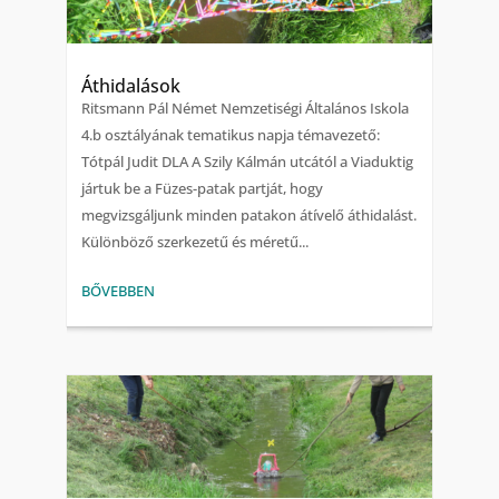
Áthidalások
Ritsmann Pál Német Nemzetiségi Általános Iskola
4.b osztályának tematikus napja témavezető:
Tótpál Judit DLA A Szily Kálmán utcától a Viaduktig
jártuk be a Füzes-patak partját, hogy
megvizsgáljunk minden patakon átívelő áthidalást.
Különböző szerkezetű és méretű...
BŐVEBBEN