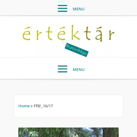
Home
»
FfB!_16/17