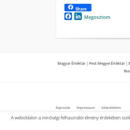
Share
Facebook
LinkedIn
Megosztom
Magyar Értéktár
|
Pest Megyei Értéktár
|
Bud
Kapcsolat
Impresszum
Adatvédelem
A weboldalon a minőségi felhasználói élmény érdekében sütik