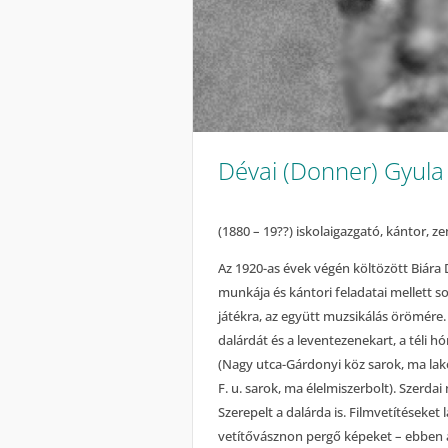
Dévai (Donner) Gyula
(1880 – 19??) iskolaigazgató, kántor, z
Az 1920-as évek végén költözött Biára 
munkája és kántori feladatai mellett s
játékra, az együtt muzsikálás örömére
dalárdát és a leventezenekart, a téli
(Nagy utca-Gárdonyi köz sarok, ma lak
F. u. sarok, ma élelmiszerbolt). Szerdai
Szerepelt a dalárda is. Filmvetítéseket 
vetítővásznon pergő képeket – ebben a