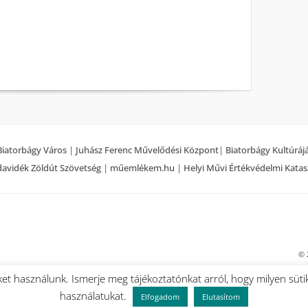
Biatorbágy Város
|
Juhász Ferenc Művelődési Központ
|
Biatorbágy Kultúráj
avidék Zöldút Szövetség
|
műemlékem.hu
|
Helyi Művi Értékvédelmi Katas
© 
et használunk. Ismerje meg tájékoztatónkat arról, hogy milyen süti
használatukat.
Elfogadom
Elutasítom