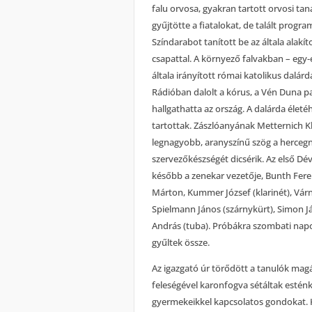
falu orvosa, gyakran tartott orvosi ta
gyűjtötte a fiatalokat, de talált progr
Színdarabot tanított be az általa alakít
csapattal. A környező falvakban – egy-
általa irányított római katolikus dalár
Rádióban dalolt a kórus, a Vén Duna p
hallgathatta az ország. A dalárda élet
tartottak. Zászlóanyának Metternich Kl
legnagyobb, aranyszínű szög a hercegn
szervezőkészségét dicsérik. Az első Dév
később a zenekar vezetője, Bunth Ferenc
Márton, Kummer József (klarinét), Várna
Spielmann János (szárnykürt), Simon J
András (tuba). Próbákra szombati napo
gyűltek össze.
Az igazgató úr törődött a tanulók mag
feleségével karonfogva sétáltak esténk
gyermekeikkel kapcsolatos gondokat. 