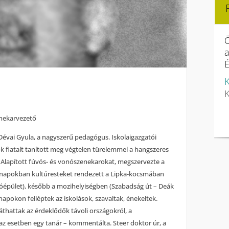
Ö
É
K
K
enekarvezető
Dévai Gyula, a nagyszerű pedagógus. Iskolaigazgatói
ok fiatalt tanított meg végtelen türelemmel a hangszeres
. Alapított fúvós- és vonószenekarokat, megszervezte a
 hónapokban kultúresteket rendezett a Lipka-kocsmában
óépület), később a mozihelyiségben (Szabadság út – Deák
 napokon felléptek az iskolások, szavaltak, énekeltek.
láthattak az érdeklődők távoli országokról, a
z esetben egy tanár – kommentálta. Steer doktor úr, a