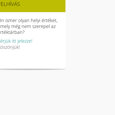
FELHÍVÁS
n ismer olyan helyi értéket,
amely még nem szerepel az
rtéktárban?
érjük itt jelezze!
öszönjük!