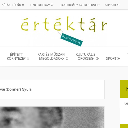
SÉTÁK, TÚRÁK
FF!B PROGRAM
„BIATORBÁGY GYEREKEKNEK”
KAPCSOLAT
ÉPÍTETT
IPARI ÉS MŰSZAKI
KULTURÁLIS
KÖRNYEZET
MEGOLDÁSOK
ÖRÖKSÉG
SPORT
vai (Donner) Gyula
Sear
for: