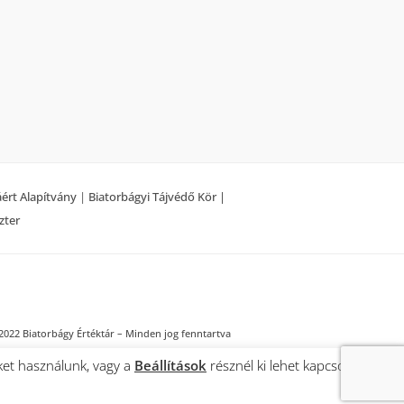
áért Alapítvány
|
Biatorbágyi Tájvédő Kör |
zter
2022 Biatorbágy Értéktár – Minden jog fenntartva
ket használunk, vagy a
Beállítások
résznél ki lehet kapcsolni a