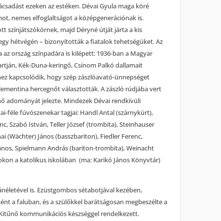
nácsadást ezeken az estéken. Dévai Gyula maga köré
amot, nemes elfoglaltságot a középgenerációnak is.
ott színjátszókörnek, majd Déryné útját járta a kis
egy hétvégén – bizonyították a fiatalok tehetségüket. Az
da az ország színpadára is kilépett: 1936-ban a Magyar
artján, Kék-Duna-keringő, Csínom Palkó dallamait
éhez kapcsolódik, hogy szép zászlóavató-ünnepséget
ementina hercegnőt választották. A zászló rúdjába vert
ő adományát jelezte. Mindezek Dévai rendkívüli
ai-féle fúvószenekar tagjai: Handl Antal (szárnykürt),
, Szabó István, Teller József (trombita), Stein­hauser
i (Wächter) János (basszbariton), Fiedler Ferenc,
ános, Spielmann András (bariton-trombita), Weinacht
kon a katolikus iskolában (ma: Karikó János Könyvtár)
ánéletével is. Ezüstgombos sétabotjával kezében,
ént a faluban, és a szülőkkel barátságosan megbeszélte a
Kitűnő kommunikációs készséggel rendelkezett.