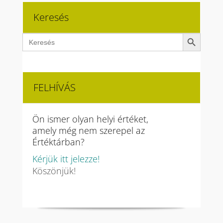
Keresés
Search Button
Search
for:
FELHÍVÁS
Ön ismer olyan helyi értéket,
amely még nem szerepel az
Értéktárban?
Kérjük itt jelezze!
Köszönjük!