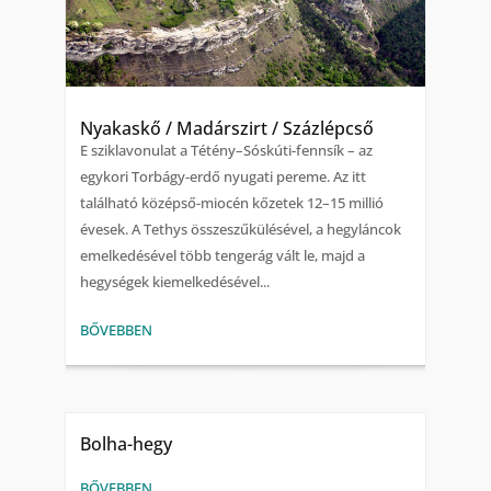
Nyakaskő / Madárszirt / Százlépcső
E sziklavonulat a Tétény–Sóskúti-fennsík – az
egykori Torbágy-erdő nyugati pereme. Az itt
található középső-miocén kőzetek 12–15 millió
évesek. A Tethys összeszűkülésével, a hegyláncok
emelkedésével több tengerág vált le, majd a
hegységek kiemelkedésével...
BŐVEBBEN
Bolha-hegy
BŐVEBBEN