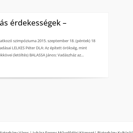
s érdekességek –
tatkozó szimpóziuma 2015. szeptember 18. (péntek) 18
dásai LELKES Péter DLA: Az épített örökség, mint
kkövei (letöltés) BALASSA János: Vadászház az...
Biatorbágy Város
|
Juhász Ferenc Művelődési Központ
|
Biatorbágy Kultúráj