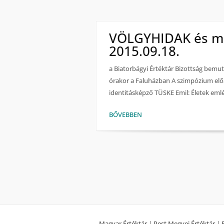
VÖLGYHIDAK és má
2015.09.18.
a Biatorbágyi Értéktár Bizottság bemu
órakor a Faluházban A szimpózium előa
identitásképző TÜSKE Emil: Életek emlé
BŐVEBBEN
Magyar Értéktár
|
Pest Megyei Értéktár
|