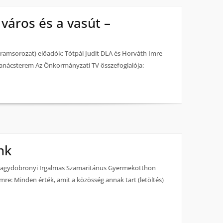
város és a vasút –
gramsorozat) előadók: Tótpál Judit DLA és Horváth Imre
Tanácsterem Az Önkormányzati TV összefoglalója:
nk
a Nagydobronyi Irgalmas Szamaritánus Gyermekotthon
re: Minden érték, amit a közösség annak tart (letöltés)