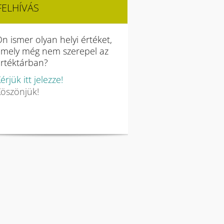
FELHÍVÁS
n ismer olyan helyi értéket,
amely még nem szerepel az
rtéktárban?
érjük itt jelezze!
öszönjük!