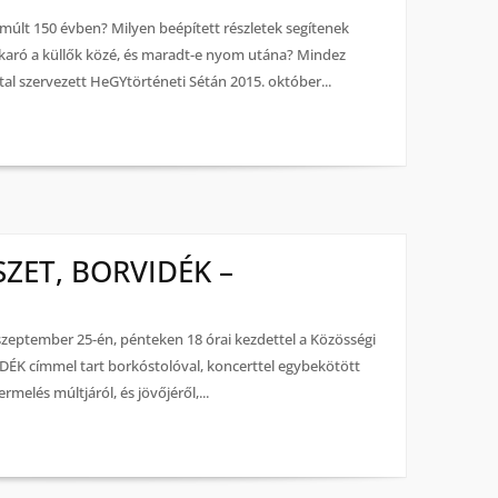
lmúlt 150 évben? Milyen beépített részletek segítenek
karó a küllők közé, és maradt-e nyom utána? Mindez
ltal szervezett HeGYtörténeti Sétán 2015. október...
SZET, BORVIDÉK –
 szeptember 25-én, pénteken 18 órai kezdettel a Közösségi
K címmel tart borkóstolóval, koncerttel egybekötött
rmelés múltjáról, és jövőjéről,...