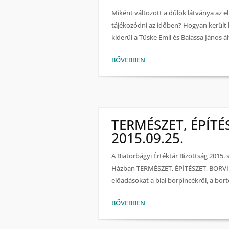
Miként változott a dűlök látványa az e
tájékozódni az időben? Hogyan került 
kiderül a Tüske Emil és Balassa János á
BŐVEBBEN
TERMÉSZET, ÉPÍTÉ
2015.09.25.
A Biatorbágyi Értéktár Bizottság 2015.
Házban TERMÉSZET, ÉPÍTÉSZET, BORVIDÉ
előadásokat a biai borpincékről, a borte
BŐVEBBEN