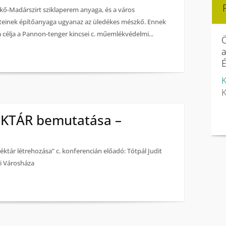
kő-Madárszirt sziklaperem anyaga, és a város
teinek építőanyaga ugyanaz az üledékes mészkő. Ennek
 célja a Pannon-tenger kincsei c. műemlékvédelmi...
Ö
É
K
K
ÉKTÁR bemutatása –
tár létrehozása” c. konferencián előadó: Tótpál Judit
i Városháza