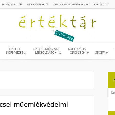
SÉTÁK, TÚRÁK
FF!B PROGRAM
„BIATORBÁGY GYEREKEKNEK”
KAPCSOLAT
ÉPÍTETT
IPARI ÉS MŰSZAKI
KULTURÁLIS
KÖRNYEZET
MEGOLDÁSOK
ÖRÖKSÉG
SPORT
Sear
for:
ncsei műemlékvédelmi