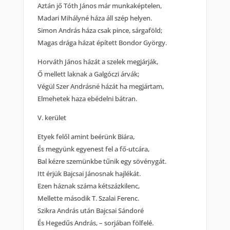
Aztán jő Tóth János már munkaképtelen,
Madari Mihályné háza áll szép helyen.
Simon András háza csak pince, sárgaföld;
Magas drága házat épített Bondor György.
Horváth János házát a szelek megjárják,
Ő mellett laknak a Galgóczi árvák;
Végül Szer Andrásné házát ha megjártam,
Elmehetek haza ebédelni bátran.
V. kerület
Etyek felől amint beérünk Biára,
És megyünk egyenest fel a fő-utcára,
Bal kézre szemünkbe tűnik egy sövénygát.
Itt érjük Bajcsai Jánosnak hajlékát.
Ezen háznak száma kétszázkilenc,
Mellette második T. Szalai Ferenc.
Szikra András után Bajcsai Sándoré
És Hegedűs András, – sorjában fölfelé.