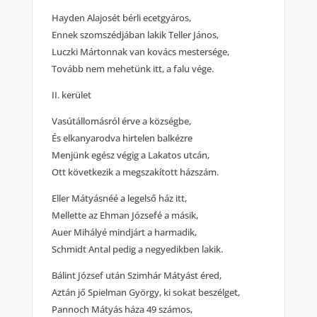
Hayden Alajosét bérli ecetgyáros,
Ennek szomszédjában lakik Teller János,
Luczki Mártonnak van kovács mestersége,
Tovább nem mehetünk itt, a falu vége.
II. kerület
Vasútállomásról érve a községbe,
És elkanyarodva hirtelen balkézre
Menjünk egész végig a Lakatos utcán,
Ott következik a megszakított házszám.
Eller Mátyásnéé a legelső ház itt,
Mellette az Ehman Józsefé a másik,
Auer Mihályé mindjárt a harmadik,
Schmidt Antal pedig a negyedikben lakik.
Bálint József után Szimhár Mátyást éred,
Aztán jő Spielman György, ki sokat beszélget,
Pannoch Mátyás háza 49 számos,