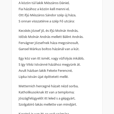
A közön túl lakik Mészáros Dániel,
Fia házához a közön kell menni el,
Ott ifjú Mészáros Sándor szép új háza,
S onnan visszatérve a szép Fő utcára:
Kecskés József jő, és ifjú Molnár András,
Idősb Molnár András mellett Bálint András.
Fervágner Józsefnek háza megcsinosult,
Gansel Márkus boltos házánál van a kút.
Egy köz van itt ismét, vagy vízfolyás inkább,
S így Vitéz Istvánné házához megyünk át.
Avult házban lakik Fekete Ferencné,
Lipka István újat építtetett mellé.
Metternich hercegné házait nézd sorba,
Katholikusoknak itt van a temploma;
Jószágfelügyelőt itt leled s a gépgyárt,
Szolgabíró lakás mellette van mindjárt.
Kaszinó is van itt az urak számára,