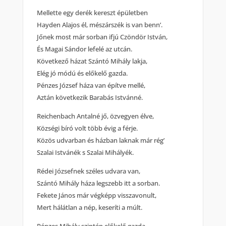
Mellette egy derék kereszt épületben
Hayden Alajos él, mészárszék is van benn’.
Jőnek most már sorban ifjú Czöndör István,
És Magai Sándor lefelé az utcán.
Következő házat Szántó Mihály lakja,
Elég jó módú és előkelő gazda.
Pénzes József háza van építve mellé,
Aztán következik Barabás Istvánné.
Reichenbach Antalné jő, özvegyen élve,
Községi bíró volt több évig a férje.
Közös udvarban és házban laknak már rég’
Szalai Istvánék s Szalai Mihályék.
Rédei Józsefnek széles udvara van,
Szántó Mihály háza legszebb itt a sorban.
Fekete János már végképp visszavonult,
Mert hálátlan a nép, keseríti a múlt.