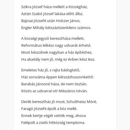
Szikra József háza mellett a Községház,
Aztán Szabó József lakása előtt állsz.
Bajcsai Józsefé után Holczer János,
Engler Mihály kétszáztizenkilenc számos.
A községi jegyző keresztháza mellett,
Református lelkész nagy udvarát érhetd.
Most készülnek nagyban a ház építéshez,
Ha akadály nem jő, még ez évben kész lesz.
Emeletes ház jő, s rajta bádogtető,
Ház sorszáma éppen kétszázhuszonkettő:
Barabás Jánosné háza, de nem tisztán,
Közös az udvarral ott Mészáros István.
Derék keresztház jő most, Schultheisz Móré,
Faragó Józsefé épült a köz mellé.
Ennek kertje végét vették meg, ahova
Felépült a zsidó hitközség temploma.