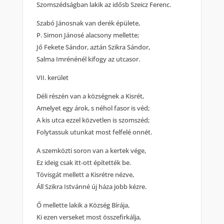
Szomszédságban lakik az idősb Szeicz Ferenc.
Szabó Jánosnak van derék épülete,
P. Simon Jánosé alacsony mellette;
Jő Fekete Sándor, aztán Szikra Sándor,
Salma Imrénénél kifogy az utcasor.
VII. kerület
Déli részén van a községnek a Kisrét,
Amelyet egy árok, s néhol fasor is véd;
A kis utca ezzel közvetlen is szomszéd;
Folytassuk utunkat most felfelé onnét.
A szemközti soron van a kertek vége,
Ez ideig csak itt-ott építették be.
Tövisgát mellett a Kisrétre nézve,
Áll Szikra Istvánné új háza jobb kézre.
Ő mellette lakik a Község Bírája,
Ki ezen verseket most összefirkálja,