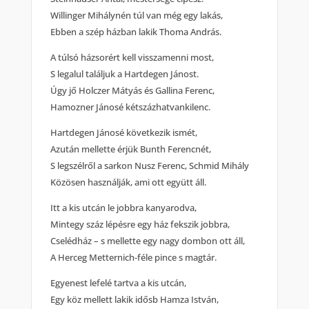
Willinger Mihálynén túl van még egy lakás,
Ebben a szép házban lakik Thoma András.
A túlsó házsorért kell visszamenni most,
S legalul találjuk a Hartdegen Jánost.
Úgy jő Holczer Mátyás és Gallina Ferenc,
Hamozner Jánosé kétszázhatvankilenc.
Hartdegen Jánosé következik ismét,
Azután mellette érjük Bunth Ferencnét,
S legszélről a sarkon Nusz Ferenc, Schmid Mihály
Közösen használják, ami ott együtt áll.
Itt a kis utcán le jobbra kanyarodva,
Mintegy száz lépésre egy ház fekszik jobbra,
Cselédház – s mellette egy nagy dombon ott áll,
A Herceg Metternich-féle pince s magtár.
Egyenest lefelé tartva a kis utcán,
Egy köz mellett lakik idősb Hamza István,