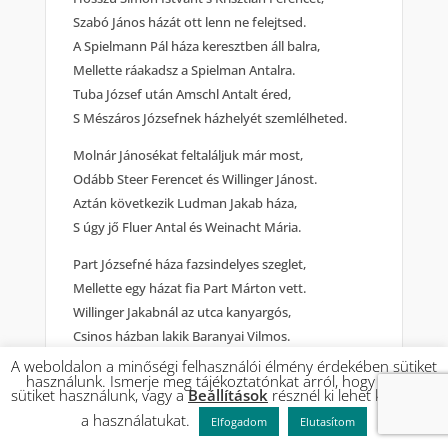
Szabó János házát ott lenn ne felejtsed.
A Spielmann Pál háza keresztben áll balra,
Mellette ráakadsz a Spielman Antalra.
Tuba József után Amschl Antalt éred,
S Mészáros Józsefnek házhelyét szemlélheted.
Molnár Jánosékat feltaláljuk már most,
Odább Steer Ferencet és Willinger Jánost.
Aztán következik Ludman Jakab háza,
S úgy jő Fluer Antal és Weinacht Mária.
Part Józsefné háza fazsindelyes szeglet,
Mellette egy házat fia Part Márton vett.
Willinger Jakabnál az utca kanyargós,
Csinos házban lakik Baranyai Vilmos.
A weboldalon a minőségi felhasználói élmény érdekében sütiket
Urbán János után jő Willinger Mihály,
használunk. Ismerje meg tájékoztatónkat arról, hogy milyen
sütiket használunk, vagy a
Beállítások
résznél ki lehet kapcsolni
Schiffman János borbély, meg ruhát is csinál;
a használatukat.
Szeidli János cipész, Holczer József ügynök.
Elfogadom
Elutasítom
Völgyek következnek azután és gödrök.