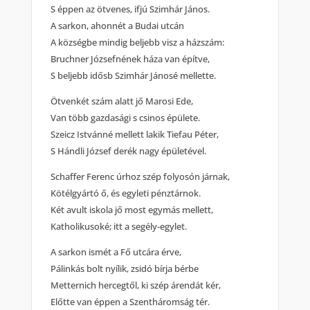
S éppen az ötvenes, ifjú Szimhár János.
A sarkon, ahonnét a Budai utcán
A községbe mindig beljebb visz a házszám:
Bruchner Józsefnének háza van építve,
S beljebb idősb Szimhár Jánosé mellette.
Ötvenkét szám alatt jő Marosi Ede,
Van több gazdasági s csinos épülete.
Szeicz Istvánné mellett lakik Tiefau Péter,
S Hándli József derék nagy épületével.
Schaffer Ferenc úrhoz szép folyosón járnak,
Kötélgyártó ő, és egyleti pénztárnok.
Két avult iskola jő most egymás mellett,
Katholikusoké; itt a segély-egylet.
A sarkon ismét a Fő utcára érve,
Pálinkás bolt nyílik, zsidó bírja bérbe
Metternich hercegtől, ki szép árendát kér,
Előtte van éppen a Szentháromság tér.