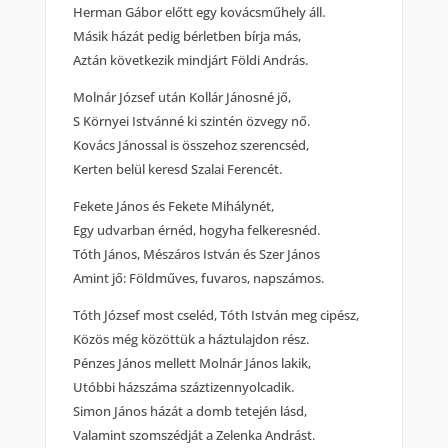
Herman Gábor előtt egy kovácsműhely áll.
Másik házát pedig bérletben bírja más,
Aztán következik mindjárt Földi András.
Molnár József után Kollár Jánosné jő,
S Környei Istvánné ki szintén özvegy nő.
Kovács Jánossal is összehoz szerencséd,
Kerten belül keresd Szalai Ferencét.
Fekete János és Fekete Mihálynét,
Egy udvarban érnéd, hogyha felkeresnéd.
Tóth János, Mészáros István és Szer János
Amint jő: Földműves, fuvaros, napszámos.
Tóth József most cseléd, Tóth István meg cipész,
Közös még közöttük a háztulajdon rész.
Pénzes János mellett Molnár János lakik,
Utóbbi házszáma száztizennyolcadik.
Simon János házát a domb tetején lásd,
Valamint szomszédját a Zelenka Andrást.