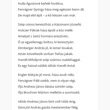
Hulla Ágostoné befelé fordítva.
Fervágner György háza meg egészen benn áll,
De majd elöl épít – a kő készen van már.
Szép csinos keresztház a Käszmann Józsefé,
Holczer Pálnak háza épült a köz mellé.
Amelyet L betű formára eresztvén,
Ő az egyetlenegy boltos, ki keresztyén.
Dirnberger András jő, ki ismer lovakat,
Aztán következik sorban Tiefau Jakab.
Handli Mihályné szép számos családtaggal,
És egy házzal odább idősb Handli Antal.
Engler Mátyás jő most, háza avult néki,
Fervágner Pálé szebb, nem is olyan régi.
Ifjú Andresz János lakása szintén szép,
Ifjú Bruchner Márton mellette a szomszéd.
Idősb Andresz János bíró volt több évig,
Gönczöl András gazda mesterember félig.