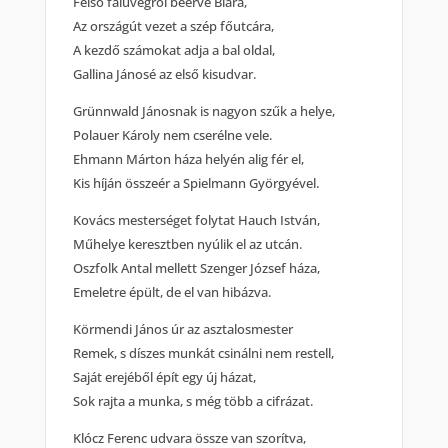
Felső faluvégről beérve Biára,
Az országút vezet a szép főutcára,
A kezdő számokat adja a bal oldal,
Gallina Jánosé az első kisudvar.
Grünnwald Jánosnak is nagyon szűk a helye,
Polauer Károly nem cserélne vele.
Ehmann Márton háza helyén alig fér el,
Kis híján összeér a Spielmann Györgyével.
Kovács mesterséget folytat Hauch István,
Műhelye keresztben nyúlik el az utcán.
Oszfolk Antal mellett Szenger József háza,
Emeletre épült, de el van hibázva.
Körmendi János úr az asztalosmester
Remek, s díszes munkát csinálni nem restell,
Saját erejéből épít egy új házat,
Sok rajta a munka, s még több a cifrázat.
Klócz Ferenc udvara össze van szorítva,