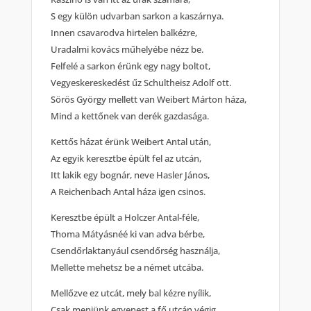
S egy külön udvarban sarkon a kaszárnya.
Innen csavarodva hirtelen balkézre,
Uradalmi kovács műhelyébe nézz be.
Felfelé a sarkon érünk egy nagy boltot,
Vegyeskereskedést űz Schultheisz Adolf ott.
Sörös György mellett van Weibert Márton háza,
Mind a kettőnek van derék gazdasága.
Kettős házat érünk Weibert Antal után,
Az egyik keresztbe épült fel az utcán,
Itt lakik egy bognár, neve Hasler János,
A Reichenbach Antal háza igen csinos.
Keresztbe épült a Holczer Antal-féle,
Thoma Mátyásnéé ki van adva bérbe,
Csendőrlaktanyául csendőrség használja,
Mellette mehetsz be a német utcába.
Mellőzve ez utcát, mely bal kézre nyílik,
Csak menjünk egyenest a fő utcán végig.