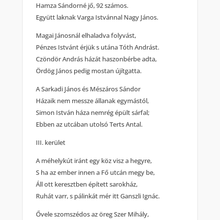
Hamza Sándorné jő, 92 számos.
Együtt laknak Varga Istvánnal Nagy János.
Magai Jánosnál elhaladva folyvást,
Pénzes Istvánt érjük s utána Tóth Andrást.
Czöndör András házát haszonbérbe adta,
Ördög János pedig mostan újítgatta.
A Sarkadi János és Mészáros Sándor
Házaik nem messze állanak egymástól,
Simon István háza nemrég épült sárfal;
Ebben az utcában utolsó Terts Antal.
III. kerület
A méhelykút iránt egy köz visz a hegyre,
S ha az ember innen a Fő utcán megy be,
Áll ott keresztben épített sarokház,
Ruhát varr, s pálinkát mér itt Ganszli Ignác.
Ővele szomszédos az öreg Szer Mihály,