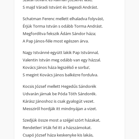
S majd Váradi Istvánt és Segesdi Andrást.
Schatman Ferenc mellett elhaladva folyvást,
Érjük Torma István s odább Torma Andrást.
Megfordítva fekszik Ádám Sándor háza;
A Pap János-féle most egészen árva.
Nagy Istvánné együtt lakik Pap Istvánnal,
Valentin István meg odább van egy házzal.
Kovács János háza legszélső e sorba’,
S megint Kovács János balkézre fordulva.
Kocsis József mellett Hegedűs Sándorék
Udvarán járnak be Póda Tóth Sándorék.
Kárász Jánoshoz is csak gyalogút vezet.
Messziről hordják itt mindnyájan a vizet.
Szedjük össze most a széjjel szórt házakat,
Rendetlen’ írták fel itt a házszámokat.
Csapó József háza keskenyke kis lakás,