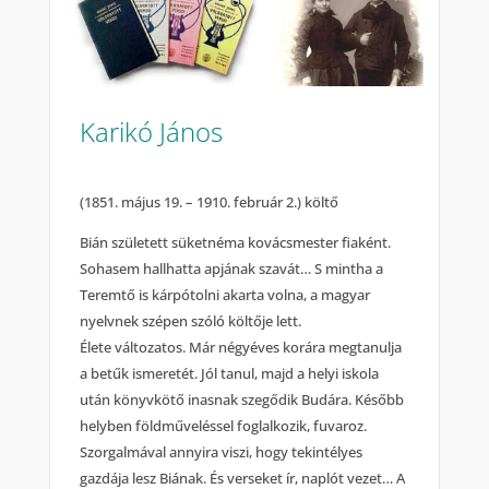
Karikó János
(1851. május 19. – 1910. február 2.) költő
Bián született süketnéma kovácsmester fiaként.
Sohasem hallhatta apjának szavát… S mintha a
Teremtő is kárpótolni akarta volna, a magyar
nyelvnek szépen szóló költője lett.
Élete változatos. Már négyéves korára megtanulja
a betűk ismeretét. Jól tanul, majd a helyi iskola
után könyvkötő inasnak szegődik Budára. Később
helyben földműveléssel foglalkozik, fuvaroz.
Szorgalmával annyira viszi, hogy tekintélyes
gazdája lesz Biának. És verseket ír, naplót vezet… A