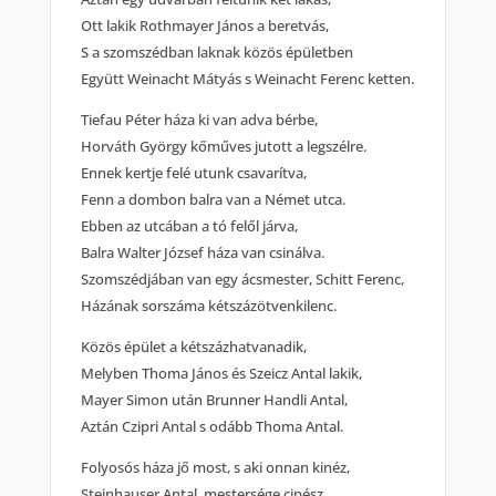
Ott lakik Rothmayer János a beretvás,
S a szomszédban laknak közös épületben
Együtt Weinacht Mátyás s Weinacht Ferenc ketten.
Tiefau Péter háza ki van adva bérbe,
Horváth György kőműves jutott a legszélre.
Ennek kertje felé utunk csavarítva,
Fenn a dombon balra van a Német utca.
Ebben az utcában a tó felől járva,
Balra Walter József háza van csinálva.
Szomszédjában van egy ácsmester, Schitt Ferenc,
Házának sorszáma kétszázötvenkilenc.
Közös épület a kétszázhatvanadik,
Melyben Thoma János és Szeicz Antal lakik,
Mayer Simon után Brunner Handli Antal,
Aztán Czipri Antal s odább Thoma Antal.
Folyosós háza jő most, s aki onnan kinéz,
Steinhauser Antal, mestersége cipész.