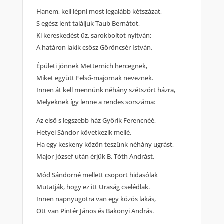
Hanem, kell lépni most legalább kétszázat,
S egész lent találjuk Taub Bernátot,
Ki kereskedést űz, sarokboltot nyitván;
A határon lakik csősz Göröncsér István.
Épületi jönnek Metternich hercegnek,
Miket együtt Felső-majornak neveznek.
Innen át kell mennünk néhány szétszórt házra,
Melyeknek így lenne a rendes sorszáma:
Az első s legszebb ház Győrik Ferencnéé,
Hetyei Sándor következik mellé.
Ha egy keskeny közön teszünk néhány ugrást,
Major József után érjük B. Tóth Andrást.
Mód Sándorné mellett csoport hidasólak
Mutatják, hogy ez itt Uraság cselédlak.
Innen napnyugotra van egy közös lakás,
Ott van Pintér János és Bakonyi András.