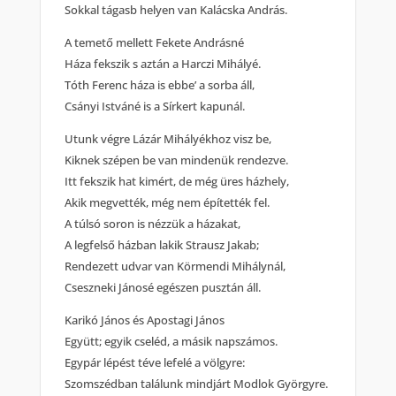
Sokkal tágasb helyen van Kalácska András.
A temető mellett Fekete Andrásné
Háza fekszik s aztán a Harczi Mihályé.
Tóth Ferenc háza is ebbe’ a sorba áll,
Csányi Istváné is a Sírkert kapunál.
Utunk végre Lázár Mihályékhoz visz be,
Kiknek szépen be van mindenük rendezve.
Itt fekszik hat kimért, de még üres házhely,
Akik megvették, még nem építették fel.
A túlsó soron is nézzük a házakat,
A legfelső házban lakik Strausz Jakab;
Rendezett udvar van Körmendi Mihálynál,
Cseszneki Jánosé egészen pusztán áll.
Karikó János és Apostagi János
Együtt; egyik cseléd, a másik napszámos.
Egypár lépést téve lefelé a völgyre:
Szomszédban találunk mindjárt Modlok Györgyre.