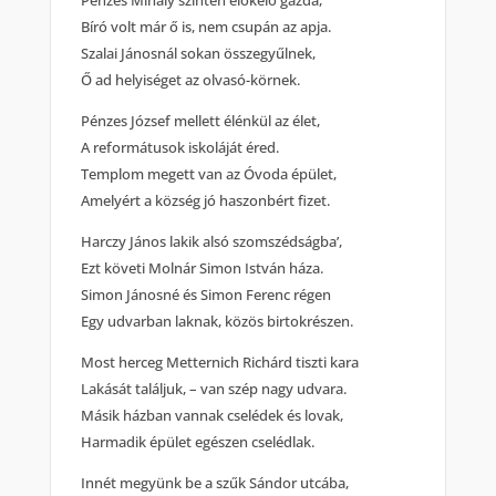
Pénzes Mihály szintén előkelő gazda,
Bíró volt már ő is, nem csupán az apja.
Szalai Jánosnál sokan összegyűlnek,
Ő ad helyiséget az olvasó-körnek.
Pénzes József mellett élénkül az élet,
A reformátusok iskoláját éred.
Templom megett van az Óvoda épület,
Amelyért a község jó haszonbért fizet.
Harczy János lakik alsó szomszédságba’,
Ezt követi Molnár Simon István háza.
Simon Jánosné és Simon Ferenc régen
Egy udvarban laknak, közös birtokrészen.
Most herceg Metternich Richárd tiszti kara
Lakását találjuk, – van szép nagy udvara.
Másik házban vannak cselédek és lovak,
Harmadik épület egészen cselédlak.
Innét megyünk be a szűk Sándor utcába,