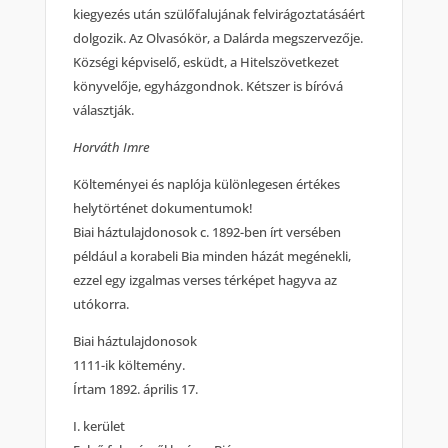
kiegyezés után szülőfalujának felvirágoztatásáért
dolgozik. Az Olvasókör, a Dalárda megszervezője.
Községi képviselő, esküdt, a Hitelszövetkezet
könyvelője, egyházgondnok. Kétszer is bíróvá
választják.
Horváth Imre
Költeményei és naplója különlegesen értékes
helytörténet dokumentumok!
Biai háztulajdonosok c. 1892-ben írt versében
például a korabeli Bia minden házát megénekli,
ezzel egy izgalmas verses térképet hagyva az
utókorra.
Biai háztulajdonosok
1111-ik költemény.
Írtam 1892. április 17.
I. kerület