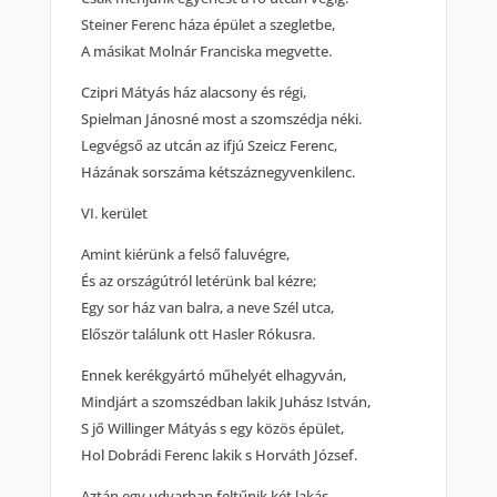
Steiner Ferenc háza épület a szegletbe,
A másikat Molnár Franciska megvette.
Czipri Mátyás ház alacsony és régi,
Spielman Jánosné most a szomszédja néki.
Legvégső az utcán az ifjú Szeicz Ferenc,
Házának sorszáma kétszáznegyvenkilenc.
VI. kerület
Amint kiérünk a felső faluvégre,
És az országútról letérünk bal kézre;
Egy sor ház van balra, a neve Szél utca,
Először találunk ott Hasler Rókusra.
Ennek kerékgyártó műhelyét elhagyván,
Mindjárt a szomszédban lakik Juhász István,
S jő Willinger Mátyás s egy közös épület,
Hol Dobrádi Ferenc lakik s Horváth József.
Aztán egy udvarban feltűnik két lakás,