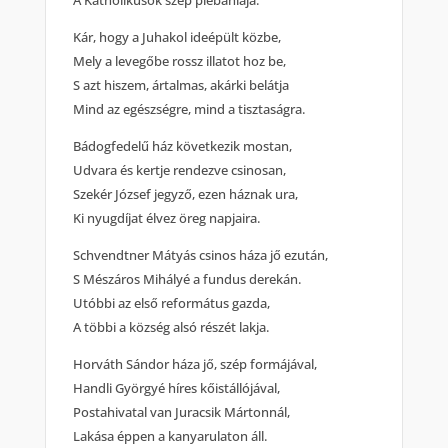
A Katholikusok szép plébániája.
Kár, hogy a Juhakol ideépült közbe,
Mely a levegőbe rossz illatot hoz be,
S azt hiszem, ártalmas, akárki belátja
Mind az egészségre, mind a tisztaságra.
Bádogfedelű ház következik mostan,
Udvara és kertje rendezve csinosan,
Szekér József jegyző, ezen háznak ura,
Ki nyugdíjat élvez öreg napjaira.
Schvendtner Mátyás csinos háza jő ezután,
S Mészáros Mihályé a fundus derekán.
Utóbbi az első református gazda,
A többi a község alsó részét lakja.
Horváth Sándor háza jő, szép formájával,
Handli Györgyé híres kőistállójával,
Postahivatal van Juracsik Mártonnál,
Lakása éppen a kanyarulaton áll.