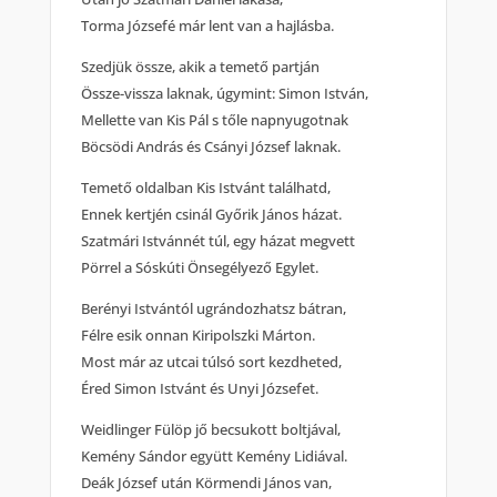
Torma Józsefé már lent van a hajlásba.
Szedjük össze, akik a temető partján
Össze-vissza laknak, úgymint: Simon István,
Mellette van Kis Pál s tőle napnyugotnak
Böcsödi András és Csányi József laknak.
Temető oldalban Kis Istvánt találhatd,
Ennek kertjén csinál Győrik János házat.
Szatmári Istvánnét túl, egy házat megvett
Pörrel a Sóskúti Önsegélyező Egylet.
Berényi Istvántól ugrándozhatsz bátran,
Félre esik onnan Kiripolszki Márton.
Most már az utcai túlsó sort kezdheted,
Éred Simon Istvánt és Unyi Józsefet.
Weidlinger Fülöp jő becsukott boltjával,
Kemény Sándor együtt Kemény Lidiával.
Deák József után Körmendi János van,