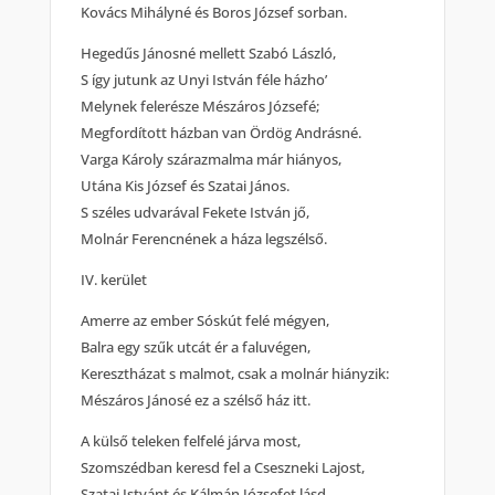
Kovács Mihályné és Boros József sorban.
Hegedűs Jánosné mellett Szabó László,
S így jutunk az Unyi István féle házho’
Melynek felerésze Mészáros Józsefé;
Megfordított házban van Ördög Andrásné.
Varga Károly szárazmalma már hiányos,
Utána Kis József és Szatai János.
S széles udvarával Fekete István jő,
Molnár Ferencnének a háza legszélső.
IV. kerület
Amerre az ember Sóskút felé mégyen,
Balra egy szűk utcát ér a faluvégen,
Keresztházat s malmot, csak a molnár hiányzik:
Mészáros Jánosé ez a szélső ház itt.
A külső teleken felfelé járva most,
Szomszédban keresd fel a Cseszneki Lajost,
Szatai Istvánt és Kálmán Józsefet lásd,