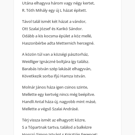
Utána elhagyva három vagy négy kertet,
R. Tóth Mihály egy új L házat épített.
Távol talál ismét két házat a vándor,
Ott Szalai József és Karikó Sándor.
Odább a kis kocsma épület a köz mellé,
Haszonbérbe adta Metternich hercegné.
A közön túl van a községi pásztorház,
Weidliger Ignáczné boltjára így találsz.
Barabás István szép lakását elhagyván,
Következik sorba ifjú Hamza István.
Molnár János háza igen csinos szinte,
Mellette egy kertvég nincs még beépítve.
Handli Antal háza új, nagyobb mint másé,
Mellette a végső Szalai Andrásé.
Térj vissza ismét az elhagyott közre,
S a Tópartnak tartva, találod a balkézre
Hosszú Simon Istvánt s Krisztián Ferencet;