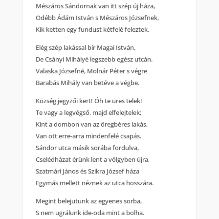
Mészáros Sándornak van itt szép új háza,
Odébb Ádám István s Mészáros Józsefnek,
Kik ketten egy fundust kétfelé feleztek.
Elég szép lakással bír Magai István,
De Csányi Mihályé legszebb egész utcán.
Valaska Józsefné, Molnár Péter s végre
Barabás Mihály van betéve a végbe.
Község jegyzői kert! Óh te üres telek!
Te vagy a legvégső, majd elfelejtelek;
Kint a dombon van az öregbéres lakás,
Van ott erre-arra mindenfelé csapás.
Sándor utca másik sorába fordulva,
Cselédházat érünk lent a völgyben újra,
Szatmári János és Szikra József háza
Egymás mellett néznek az utca hosszára.
Megint belejutunk az egyenes sorba,
S nem ugrálunk ide-oda mint a bolha.