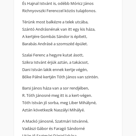
És Hajnal Istvánt is, odébb Móricz János
Richnyovszki Ferenccel közös tulajdonos.
Térünk most balkézre a telek utcába,
Szántó Andrásnénak van itt egy kis háza,
A kertjére Gombás Sándor is épített,
Barabás Andrásé a szomszéd épület.
Szalai Ferenc a hegyre kutat ásott,
Szikra Istvánt érjük aztán, a takácsot,
Dani István lakik ennek kertje végén,
Bőke Pálné kertjén Tóth János van szintén.
Barsi János háza van a sor rendjében,
R. Tóth Jánosné meg itt is a kert-végen.
Tóth István jő sorba, meg Liber Mihályné,
Aztán következik Naszályi Mihályé.
A Mackó Jánosné, Szatmári Istvánné,
Vadászi Gábor és Faragó Sándorné
Után jő Szatmári Dániel lakása,