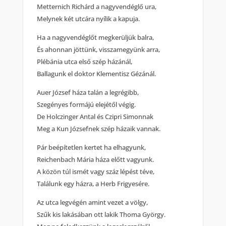
Metternich Richárd a nagyvendéglő ura,
Melynek két utcára nyílik a kapuja.
Ha a nagyvendéglőt megkerüljük balra,
És ahonnan jöttünk, visszamegyünk arra,
Plébánia utca első szép házánál,
Ballagunk el doktor Klementisz Gézánál.
Auer József háza talán a legrégibb,
Szegényes formájú elejétől végig.
De Holczinger Antal és Czipri Simonnak
Meg a Kun Józsefnek szép házaik vannak.
Pár beépítetlen kertet ha elhagyunk,
Reichenbach Mária háza előtt vagyunk.
A közön túl ismét vagy száz lépést téve,
Találunk egy házra, a Herb Frigyesére.
Az utca legvégén amint vezet a völgy,
Szűk kis lakásában ott lakik Thoma György.