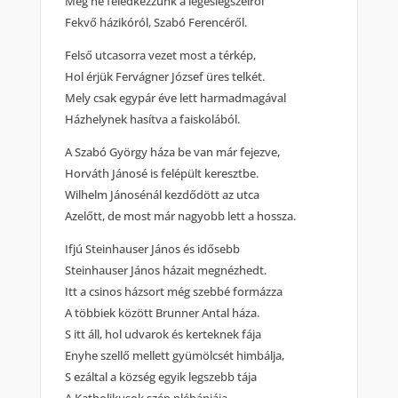
Meg ne feledkezzünk a legeslegszélről
Fekvő házikóról, Szabó Ferencéről.
Felső utcasorra vezet most a térkép,
Hol érjük Fervágner József üres telkét.
Mely csak egypár éve lett harmadmagával
Házhelynek hasítva a faiskolából.
A Szabó György háza be van már fejezve,
Horváth Jánosé is felépült keresztbe.
Wilhelm Jánosénál kezdődött az utca
Azelőtt, de most már nagyobb lett a hossza.
Ifjú Steinhauser János és idősebb
Steinhauser János házait megnézhedt.
Itt a csinos házsort még szebbé formázza
A többiek között Brunner Antal háza.
S itt áll, hol udvarok és kerteknek fája
Enyhe szellő mellett gyümölcsét himbálja,
S ezáltal a község egyik legszebb tája