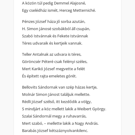
A közön túl pedig Demmel Alajosné,
Egy cselédház ismét, Herceg Metterniché.
Pénzes József háza jő sorba azután,
H. Simon Jánosé szobákból áll csupán,
Szabó Istvánnak és Fekete Istvánnak
Téres udvaraik és kertjeik vannak.
Teller Antalnak az udvara is téres,
Göröncsér Péteré csak felényi széles,
Mert Karikó József megvette a felét
És épített rajta emeletes górét.
Bellovits Sándornak van szép házas kertje,
Molnár Simon Jánost találjuk mellette.
Rédli József szélső, itt kezdődik a völgy,
S mindjárt a köz mellett lakik a Weibert György.
Szalai Sándornál megy a ruhavarrás,
Mert szabó, – mellette lakik a Nagy András.
Barabás József kétszáznyolvankilenc.