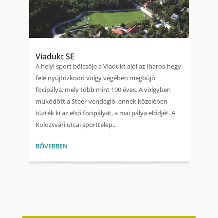
Viadukt SE
A helyi sport bölcsője a Viadukt alól az Iharos-hegy
felé nyújtózkodó völgy végében megbújó
focipálya, mely több mint 100 éves. A völgyben
működött a Steer-vendéglő, ennek közelében
tűzték ki az első focipályát, a mai pálya elődjét. A
Kolozsvári utcai sporttelep...
BŐVEBBEN