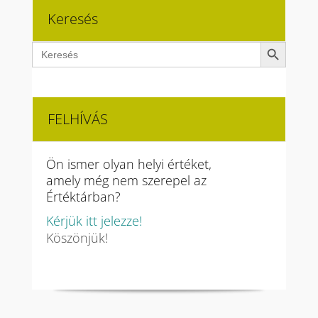
Keresés
Search Button
Search
for:
FELHÍVÁS
Ön ismer olyan helyi értéket,
amely még nem szerepel az
Értéktárban?
Kérjük itt jelezze!
Köszönjük!