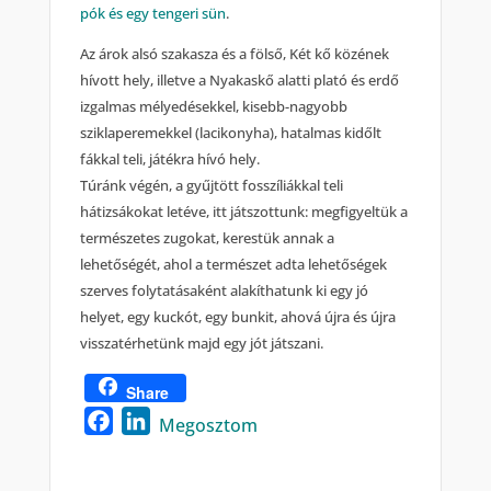
pók és egy tengeri sün
.
Az árok alsó szakasza és a fölső, Két kő közének
hívott hely, illetve a Nyakaskő alatti plató és erdő
izgalmas mélyedésekkel, kisebb-nagyobb
sziklaperemekkel (lacikonyha), hatalmas kidőlt
fákkal teli, játékra hívó hely.
Túránk végén, a gyűjtött fosszíliákkal teli
hátizsákokat letéve, itt játszottunk: megfigyeltük a
természetes zugokat, kerestük annak a
lehetőségét, ahol a természet adta lehetőségek
szerves folytatásaként alakíthatunk ki egy jó
helyet, egy kuckót, egy bunkit, ahová újra és újra
visszatérhetünk majd egy jót játszani.
Share
Facebook
LinkedIn
Megosztom