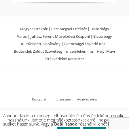
Magyar Értéktár
|
Pest Megyei Értéktár
|
Biatorbágy
Város
|
Juhász Ferenc Művelődési Központ
|
Biatorbágy
Kultúrájáért Alapítvány
|
Biatorbágyi Tájvédő Kör |
Budavidék Zöldút Szövetség
|
műemlékem.hu
|
Helyi Művi
Értékvédelmi Kataszter
Kapcsolat
Impresszum
Adatvédelem
© 2022 Biatorbágy Értéktár – Minden jog fenntartva
A weboldalon a minőségi felhasználói élmény érdekében sütiket
használunk. Ismerje meg tájékoztatónkat arról, hogy milyen
sütiket használunk, vagy a
Beállítások
résznél ki lehet kapcsolni