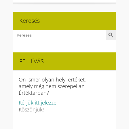
Keresés
Search Button
Search
for:
FELHÍVÁS
Ön ismer olyan helyi értéket,
amely még nem szerepel az
Értéktárban?
Kérjük itt jelezze!
Köszönjük!