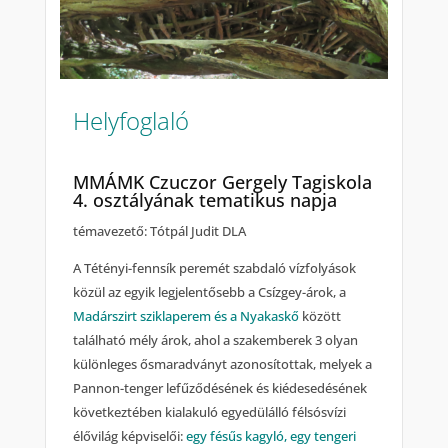
Helyfoglaló
MMÁMK Czuczor Gergely Tagiskola
4. osztályának tematikus napja
témavezető: Tótpál Judit DLA
A Tétényi-fennsík peremét szabdaló vízfolyások
közül az egyik legjelentősebb a Csízgey-árok, a
Madárszirt sziklaperem és a Nyakaskő
között
található mély árok, ahol a szakemberek 3 olyan
különleges ősmaradványt azonosítottak, melyek a
Pannon-tenger lefűződésének és kiédesedésének
következtében kialakuló egyedülálló félsósvízi
élővilág képviselői:
egy fésűs kagyló, egy tengeri