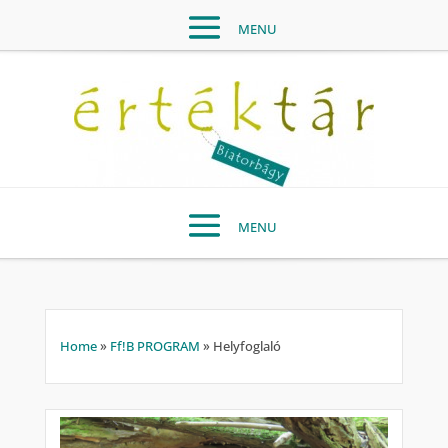
Home
»
Ff!B PROGRAM
»
Helyfoglaló