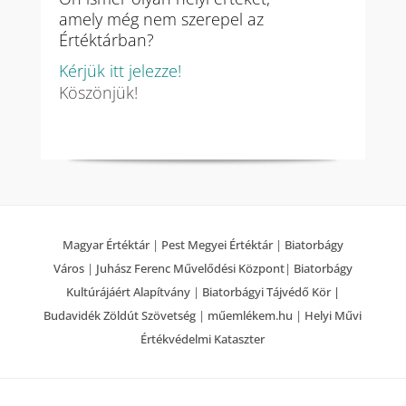
amely még nem szerepel az
Értéktárban?
Kérjük itt jelezze!
Köszönjük!
Magyar Értéktár
|
Pest Megyei Értéktár
|
Biatorbágy
Város
|
Juhász Ferenc Művelődési Központ
|
Biatorbágy
Kultúrájáért Alapítvány
|
Biatorbágyi Tájvédő Kör |
Budavidék Zöldút Szövetség
|
műemlékem.hu
|
Helyi Művi
Értékvédelmi Kataszter