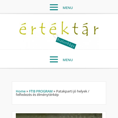
Home
»
Ff!B PROGRAM
»
Patakparti jó helyek /
felfedezés és élménytérkép