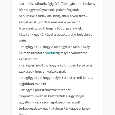
alatt mászkáltunk, égig érő fűben jártunk, keskeny
hídon egyensúlyoztunk, piócát fogtunk,
bebújtunk a hidak alá, kifigyeltük a vén füzek
kérgét és átugrottuk ezerszer a patakot!
A tervünk az volt, hogy a többi gyereknek
készítünk egy térképet a patakparti jó helyekről,
ezért:
– megfigyeltük, hogy a torbágyi szakasz, a Szily
Kálmán utcától a
Viadukt
ig milyen változatos
képet mutat
– térképen jelöltük, hogy a különböző karakterű
szakaszok hogyan váltakoznak
– megfigyeltük, hogy melyik területen mit lehet a
legjobban csinálni
– az egyes partszakaszok térképét
csoportmunkában készítettük el úgy, hogy
ügyeltünk rá, a csomagolópapírra rajzolt
térképrészletek egy hatalmas térképpé álljanak
össze.