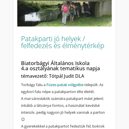
Patakparti jó helyek /
felfedezés és élménytérkép
Biatorbágyi Általános Iskola
4.a osztályának tematikus napja
témavezető: Tótpál Judit DLA
Torbágy falu a
Füzes-patak völgyébe
települt. Az
egykori falu népe a patakparton élte életét.
A mai városlakók számára patakpart mást jelent:
inkább a látványa fontos, a használat kevésbé
intenzív, pedig nagyon jó helyek vannak a parton
😉
A gyerekekkel a patakpartot fedeztük fel; bokrok