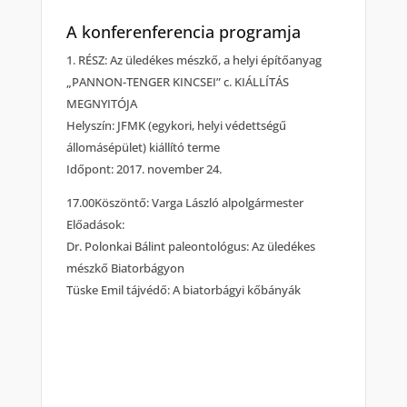
A konferenferencia programja
1. RÉSZ: Az üledékes mészkő, a helyi építőanyag
„PANNON-TENGER KINCSEI” c. KIÁLLÍTÁS
MEGNYITÓJA
Helyszín: JFMK (egykori, helyi védettségű
állomásépület) kiállító terme
Időpont: 2017. november 24.
17.00Köszöntő: Varga László alpolgármester
Előadások:
Dr. Polonkai Bálint paleontológus: Az üledékes
mészkő Biatorbágyon
Tüske Emil tájvédő: A biatorbágyi kőbányák