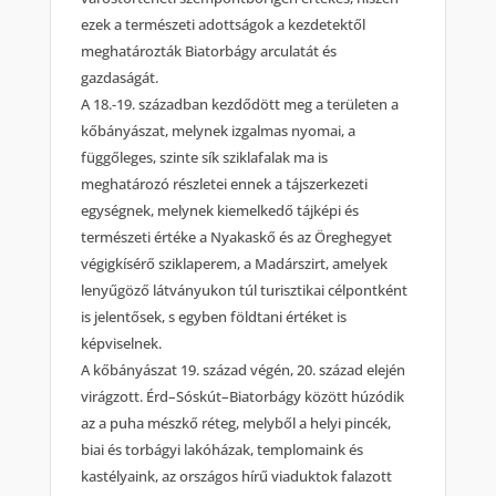
ezek a természeti adottságok a kezdetektől
meghatározták Biatorbágy arculatát és
gazdaságát.
A 18.-19. században kezdődött meg a területen a
kőbányászat, melynek izgalmas nyomai, a
függőleges, szinte sík sziklafalak ma is
meghatározó részletei ennek a tájszerkezeti
egységnek, melynek kiemelkedő tájképi és
természeti értéke a Nyakaskő és az Öreghegyet
végigkísérő sziklaperem, a Madárszirt, amelyek
lenyűgöző látványukon túl turisztikai célpontként
is jelentősek, s egyben földtani értéket is
képviselnek.
A kőbányászat 19. század végén, 20. század elején
virágzott. Érd–Sóskút–Biatorbágy között húzódik
az a puha mészkő réteg, melyből a helyi pincék,
biai és torbágyi lakóházak, templomaink és
kastélyaink, az országos hírű viaduktok falazott