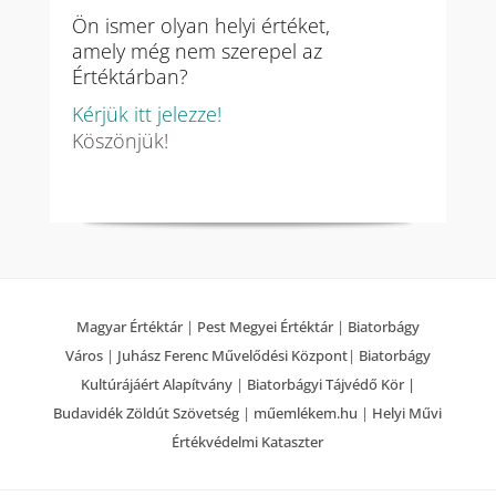
Ön ismer olyan helyi értéket,
amely még nem szerepel az
Értéktárban?
Kérjük itt jelezze!
Köszönjük!
Magyar Értéktár
|
Pest Megyei Értéktár
|
Biatorbágy
Város
|
Juhász Ferenc Művelődési Központ
|
Biatorbágy
Kultúrájáért Alapítvány
|
Biatorbágyi Tájvédő Kör |
Budavidék Zöldút Szövetség
|
műemlékem.hu
|
Helyi Művi
Értékvédelmi Kataszter