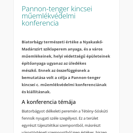
Pannon-tenger kincsei
műemlékvédelmi
konferencia
Biatorbágy
természeti értéke a Nyakaskő-
Madárszirt sziklaperem anyaga, és a város
műemlékeinek, helyi védettségű épületeinek
építőanyaga ugyanaz az üledékes
mészkő.
Ennek az összefüggésnek a
bemutatása volt a célja a Pannon-tenger
kincsei c. műemlékvédelmi konferenciának
és kiállításnak.
A konferencia témája
Biatorbágyot délkeleti peremén a Tétény-Sóskúti
fennsík nyugati széle szegélyezi. Ez a terület
egyrészt tájesztétikai szempontból, másrészt
várostörténeti szempontból igen értékes, hiszen