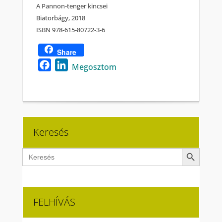
A Pannon-tenger kincsei
Biatorbágy, 2018
ISBN 978-615-80722-3-6
Share
Facebook
LinkedIn
Megosztom
Keresés
Search Button
Search
for:
FELHÍVÁS