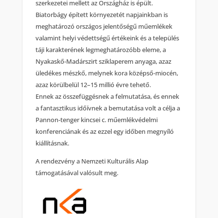
szerkezetei mellett az Országház is épült.
Biatorbágy épített környezetét napjainkban is
meghatározó országos jelentőségű műemlékek
valamint helyi védettségű értékeink és a település
táji karakterének legmeghatározóbb eleme, a
Nyakaskő-Madárszirt sziklaperem anyaga, azaz
üledékes mészkő, melynek kora középső-miocén,
azaz körülbelül 12–15 millió évre tehető.
Ennek az összefüggésnek a felmutatása, és ennek
a fantasztikus időívnek a bemutatása volt a célja a
Pannon-tenger kincsei c. műemlékvédelmi
konferenciának és az ezzel egy időben megnyíló
kiállításnak.
A rendezvény a Nemzeti Kulturális Alap
támogatásával valósult meg.