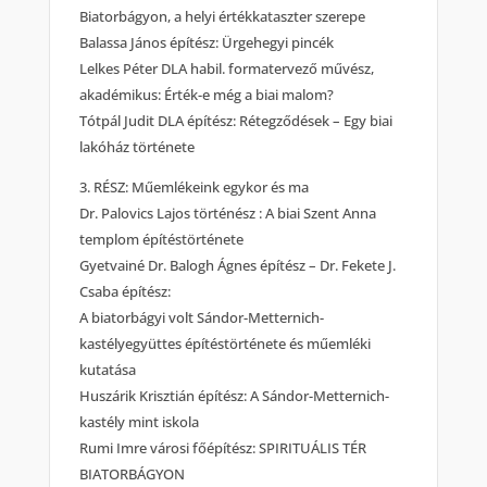
Biatorbágyon, a helyi értékkataszter szerepe
Balassa János építész: Ürgehegyi pincék
Lelkes Péter DLA habil. formatervező művész,
akadémikus: Érték-e még a biai malom?
Tótpál Judit DLA építész: Rétegződések – Egy biai
lakóház története
3. RÉSZ: Műemlékeink egykor és ma
Dr. Palovics Lajos történész : A biai Szent Anna
templom építéstörténete
Gyetvainé Dr. Balogh Ágnes építész – Dr. Fekete J.
Csaba építész:
A biatorbágyi volt Sándor-Metternich-
kastélyegyüttes építéstörténete és műemléki
kutatása
Huszárik Krisztián építész: A Sándor-Metternich-
kastély mint iskola
Rumi Imre városi főépítész: SPIRITUÁLIS TÉR
BIATORBÁGYON