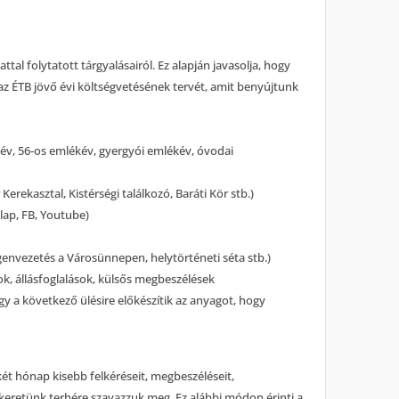
al folytatott tárgyalásairól. Ez alapján javasolja, hogy
az ÉTB jövő évi költségvetésének tervét, amit benyújtunk
év, 56-os emlékév, gyergyói emlékév, óvodai
erekasztal, Kistérségi találkozó, Baráti Kör stb.)
lap, FB, Youtube)
egenvezetés a Városünnepen, helytörténeti séta stb.)
ok, állásfoglalások, külsős megbeszélések
y a következő ülésire előkészítik az anyagot, hogy
 két hónap kisebb felkéréseit, megbeszéléseit,
os keretünk terhére szavazzuk meg. Ez alábbi módon érinti a