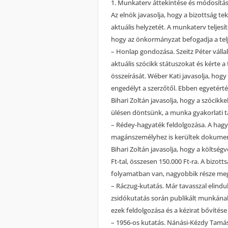
1. Munkaterv áttekintése és módosítás
Az elnök javasolja, hogy a bizottság te
aktuális helyzetét. A munkaterv teljes
hogy az önkormányzat befogadja a telje
– Honlap gondozása. Szeitz Péter vállal
aktuális szócikk státuszokat és kérte 
összeírását. Wéber Kati javasolja, hog
engedélyt a szerzőtől. Ebben egyetértés 
Bihari Zoltán javasolja, hogy a szócikk
ülésen döntsünk, a munka gyakorlati ta
– Rédey-hagyaték feldolgozása. A hagy
magánszemélyhez is kerültek dokumen
Bihari Zoltán javasolja, hogy a költsé
Ft-tal, összesen 150.000 Ft-ra. A bizo
folyamatban van, nagyobbik része meg
– Ráczug-kutatás. Már tavasszal elindu
zsidókutatás során publikált munkána
ezek feldolgozása és a kézirat bővítése
– 1956-os kutatás. Nánási-Kézdy Tamás