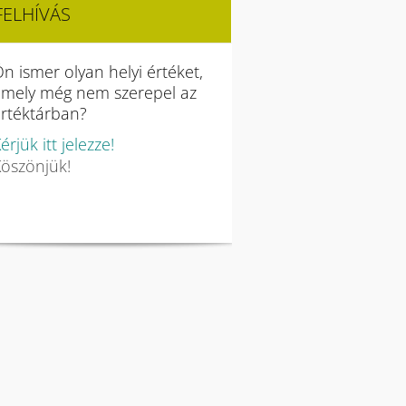
FELHÍVÁS
n ismer olyan helyi értéket,
amely még nem szerepel az
rtéktárban?
érjük itt jelezze!
öszönjük!