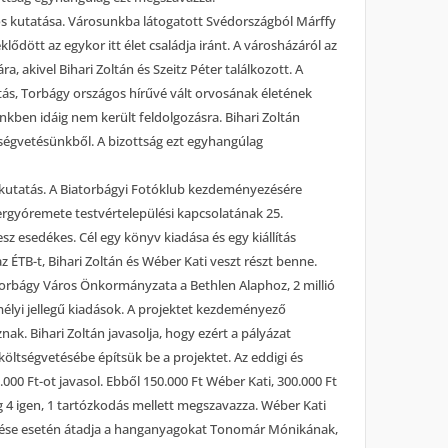
os kutatása. Városunkba látogatott Svédországból Márffy
lődött az egykor itt élet családja iránt. A városházáról az
, akivel Bihari Zoltán és Szeitz Péter találkozott. A
tás, Torbágy országos hírűvé vált orvosának életének
kben idáig nem került feldolgozásra. Bihari Zoltán
ltségvetésünkből. A bizottság ezt egyhangúlag
 kutatás. A Biatorbágyi Fotóklub kezdeményezésére
ergyóremete testvértelepülési kapcsolatának 25.
sz esedékes. Cél egy könyv kiadása és egy kiállítás
ÉTB-t, Bihari Zoltán és Wéber Kati veszt részt benne.
atorbágy Város Önkormányzata a Bethlen Alaphoz, 2 millió
lyi jellegű kiadások. A projektet kezdeményező
. Bihari Zoltán javasolja, hogy ezért a pályázat
költségvetésébe építsük be a projektet. Az eddigi és
000 Ft-ot javasol. Ebből 150.000 Ft Wéber Kati, 300.000 Ft
ág 4 igen, 1 tartózkodás mellett megszavazza. Wéber Kati
ezése esetén átadja a hanganyagokat Tonomár Mónikának,