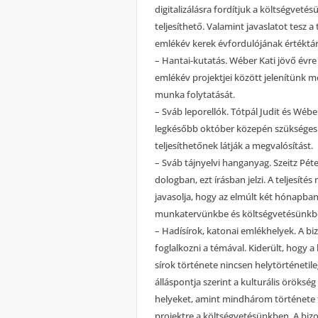
digitalizálásra fordítjuk a költségveté
teljesíthető. Valamint javaslatot tesz a 
emlékév kerek évfordulójának értéktár
– Hantai-kutatás. Wéber Kati jövő évre 
emlékév projektjei között jelenítünk me
munka folytatását.
– Sváb leporellók. Tótpál Judit és Wéb
legkésőbb október közepén szükséges a
teljesíthetőnek látják a megvalósítást.
– Sváb tájnyelvi hanganyag. Szeitz Péter
dologban, ezt írásban jelzi. A teljesíté
javasolja, hogy az elmúlt két hónapban
munkatervünkbe és költségvetésünkb
– Hadísírok, katonai emlékhelyek. A bi
foglalkozni a témával. Kiderült, hogy a
sírok története nincsen helytörténeti
álláspontja szerint a kulturális öröks
helyeket, amint mindhárom története fe
projektre a költségvetésünkben. A biz