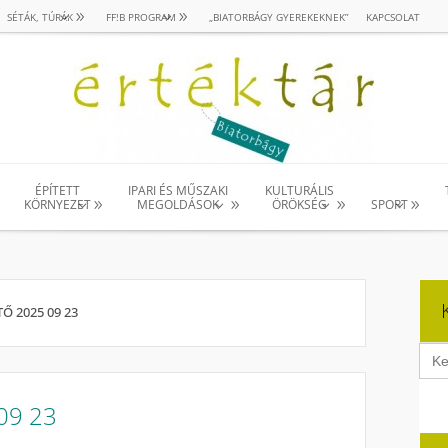
SÉTÁK, TÚRÁK
FF!B PROGRAM
„BIATORBÁGY GYEREKEKNEK”
KAPCSOLAT
ÉPÍTETT
IPARI ÉS MŰSZAKI
KULTURÁLIS
KÖRNYEZET
MEGOLDÁSOK
ÖRÖKSÉG
SPORT
Ő 2025 09 23
Sear
for:
09 23