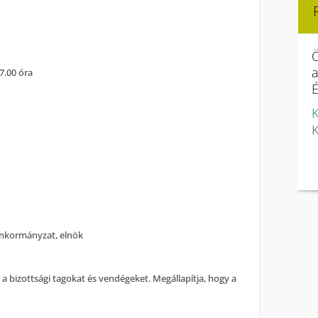
Ö
7.00 óra
É
K
K
nkormányzat, elnök
 a bizottsági tagokat és vendégeket. Megállapítja, hogy a