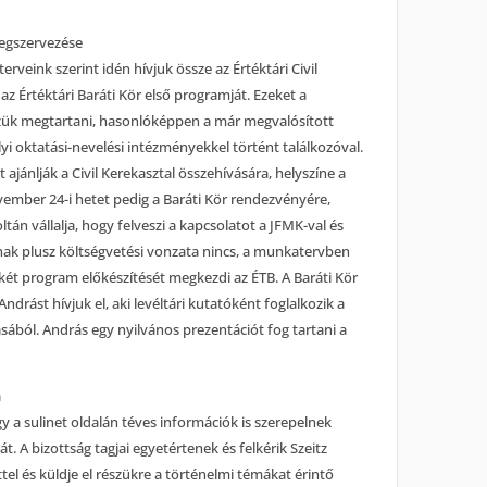
megszervezése
terveink szerint idén hívjuk össze az Értéktári Civil
z Értéktári Baráti Kör első programját. Ezeket a
ük megtartani, hasonlóképpen a már megvalósított
elyi oktatási-nevelési intézményekkel történt találkozóval.
 ajánlják a Civil Kerekasztal összehívására, helyszíne a
vember 24-i hetet pedig a Baráti Kör rendezvényére,
tán vállalja, hogy felveszi a kapcsolatot a JFMK-val és
nak plusz költségvetési vonzata nincs, a munkatervben
 két program előkészítését megkezdi az ÉTB. A Baráti Kör
rást hívjuk el, aki levéltári kutatóként foglalkozik a
ából. András egy nyilvános prezentációt fog tartani a
a
ogy a sulinet oldalán téves információk is szerepelnek
át. A bizottság tagjai egyetértenek és felkérik Szeitz
ttel és küldje el részükre a történelmi témákat érintő