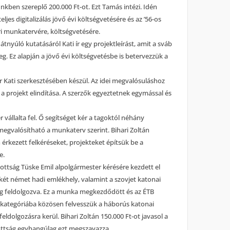
sünkben szereplő 200.000 Ft-ot. Ezt Tamás intézi. Idén
teljes digitalizálás jövő évi költségvetésére és az ’56-os
i munkatervére, költségvetésére.
átnyúló kutatásáról Kati ír egy projektleírást, amit a sváb
g. Ez alapján a jövő évi költségvetésbe is betervezzük a
er Kati szerkesztésében készül. Az idei megvalósuláshoz
 projekt elindítása. A szerzők egyeztetnek egymással és
 vállalta fel. Ő segítséget kér a tagoktól néhány
s megvalósítható a munkaterv szerint. Bihari Zoltán
 érkezett felkéréseket, projekteket építsük be a
e.
zottság Tüske Emil alpolgármester kérésére kezdett el
 két német hadi emlékhely, valamint a szovjet katonai
leg feldolgozva. Ez a munka megkezdődött és az ÉTB
ég kategóriába közösen felvesszük a háborús katonai
ldolgozásra kerül. Bihari Zoltán 150.000 Ft-ot javasol a
ottság egyhangúlag ezt megszavazza.