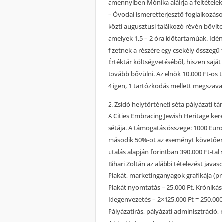
amennyiben Mónika aláírja a feltételek
– Óvodai ismeretterjesztő foglalkozások
közti augusztusi találkozó révén bővíte
amelyek 1,5 – 2 óra időtartamúak. Idé
fizetnek a részére egy csekély összegű t
Értéktár költségvetéséből, hiszen saját
tovább bővülni. Az elnök 10.000 Ft-os 
4 igen, 1 tartózkodás mellett megszava
2. Zsidó helytörténeti séta pályázati 
A Cities Embracing Jewish Heritage ker
sétája. A támogatás összege: 1000 Eur
második 50%-ot az eseményt követően, a
utalás alapján forintban 390.000 Ft-tal
Bihari Zoltán az alábbi tételezést javaso
Plakát, marketinganyagok grafikája (pri
Plakát nyomtatás – 25.000 Ft, Krónikás
Idegenvezetés – 2×125.000 Ft = 250.000 
Pályázatírás, pályázati adminisztráció, 