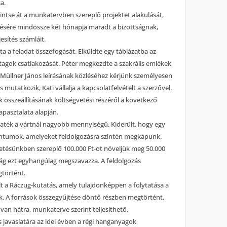
a.
kintse át a munkatervben szereplő projektet alakulását,
ítésére mindössze két hónapja maradt a bizottságnak,
sítés számláit.
ta a feladat összefogását. Elküldte egy táblázatba az
a tagok csatlakozását. Péter megkezdte a szakrális emlékek
y Müllner János leírásának közléséhez kérjünk személyesen
mutatkozik, Kati vállalja a kapcsolatfelvételt a szerzővel.
ek összeállításának költségvetési részéről a következő
pasztalata alapján.
aték a vártnál nagyobb mennyiségű. Kiderült, hogy egy
tumok, amelyeket feldolgozásra szintén megkapunk.
gvetésünkben szereplő 100.000 Ft-ot növeljük meg 50.000
ttság ezt egyhangúlag megszavazza. A feldolgozás
történt.
lt a Ráczug-kutatás, amely tulajdonképpen a folytatása a
k. A források összegyűjtése döntő részben megtörtént,
 van hátra, munkaterve szerint teljesíthető.
 javaslatára az idei évben a régi hanganyagok