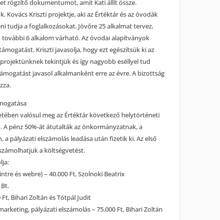
et rögzítő dokumentumot, amit Kati állít össze.
. Kovács Kriszti projektje, aki az Értéktár és az óvodák
ni tudja a foglalkozásokat. Jövőre 25 alkalmat tervez,
n további 6 alkalom várható. Az óvodai alapítványok
ámogatást. Kriszti javasolja, hogy ezt egészítsük ki az
 projektünknek tekintjük és így nagyobb eséllyel tud
támogatást javasol alkalmanként erre az évre. A bizottság
zza.
támogatása
etében valósul meg az Értéktár következő helytörténeti
o. A pénz 50%-át átutalták az önkormányzatnak, a
 pályázati elszámolás leadása után fizetik ki. Az első
 számolhatjuk a költségvetést.
lja:
ntre és webre) – 40.000 Ft, Szolnoki Beatrix
 Bt.
Ft, Bihari Zoltán és Tótpál Judit
marketing, pályázati elszámolás – 75.000 Ft, Bihari Zoltán