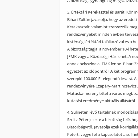
A bizottság egyhangúlag megszavazza.
3. Értéktári Kerekasztal és Baráti Kör 
Bihari Zoltán javasolja, hogy az eredeti 
Kerekasztalt, valamint szervezzük meg a
rendezvényeket minden évben tervezz
kistérségi értéktári találkozóval és a h
A bizottság tagjai a november 10-i hetet
JFMK vagy a Közösségi Ház lehet. A no
ennek helyszíne a JFMK lenne. Bihari Zol
egyeztet az időpontról. A két program
szereplő 100.000 Ft elegendő lesz rá. A
rendezvényére Czapáry-Martincsevics And
Matuska-merénylettel a város megbízás
kutatási eredménye aktuális állásáról.
4. Sulineten lévő tartalmak módosítás
Szeitz Péter jelezte a bizottság felé, h
Biatorbágyról. Javasolja ezek korrigálás
Pétert, vegye fel a kapcsolatot a suline