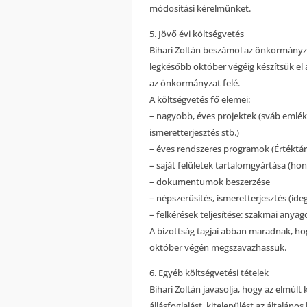
módosítási kérelmünket.
5. Jövő évi költségvetés
Bihari Zoltán beszámol az önkormányzatt
legkésőbb október végéig készítsük el 
az önkormányzat felé.
A költségvetés fő elemei:
– nagyobb, éves projektek (sváb emlék
ismeretterjesztés stb.)
– éves rendszeres programok (Értéktár K
– saját felületek tartalomgyártása (hon
– dokumentumok beszerzése
– népszerűsítés, ismeretterjesztés (id
– felkérések teljesítése: szakmai anyag
A bizottság tagjai abban maradnak, hog
október végén megszavazhassuk.
6. Egyéb költségvetési tételek
Bihari Zoltán javasolja, hogy az elmúlt
állásfoglalást, kitelepülést az általán