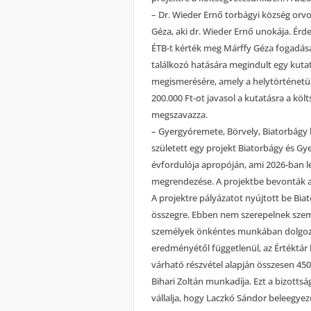
– Dr. Wieder Ernő torbágyi község orv
Géza, aki dr. Wieder Ernő unokája. Érdek
ÉTB-t kérték meg Márffy Géza fogadására
találkozó hatására megindult egy kuta
megismerésére, amely a helytörténetün
200.000 Ft-ot javasol a kutatásra a kö
megszavazza.
– Gyergyóremete, Börvely, Biatorbágy
született egy projekt Biatorbágy és Gy
évfordulója apropóján, ami 2026-ban le
megrendezése. A projektbe bevonták az 
A projektre pályázatot nyújtott be Bi
összegre. Ebben nem szerepelnek szemé
személyek önkéntes munkában dolgoznak
eredményétől függetlenül, az Értéktár 
várható részvétel alapján összesen 450.
Bihari Zoltán munkadíja. Ezt a bizotts
vállalja, hogy Laczkó Sándor beleegy