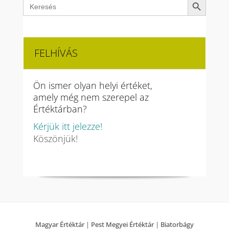
Search
for:
FELHÍVÁS
Ön ismer olyan helyi értéket,
amely még nem szerepel az
Értéktárban?
Kérjük itt jelezze!
Köszönjük!
Magyar Értéktár
|
Pest Megyei Értéktár
|
Biatorbágy