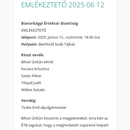
EMLÉKEZTETŐ 2025 06 12
Biatorbágyi Értéktár Bizottság
EMLÉKEZTETŐ
Időpont
: 2025. június 12., csütörtök, 18.00 óra
Helyszín
: Bechtold Sváb Tájház
Részt vevők:
Bihari Zoltán elnök
Kovács Krisztina
Szeitz Péter
Tótpál Judit
Wéber Katalin
Vendég:
Tüske Emil alpolgármester
Bihari Zoltán köszönti a megjelenteket. Arra kéri az
ÉTB tagokat, hogy a meghirdetett napirend helyett