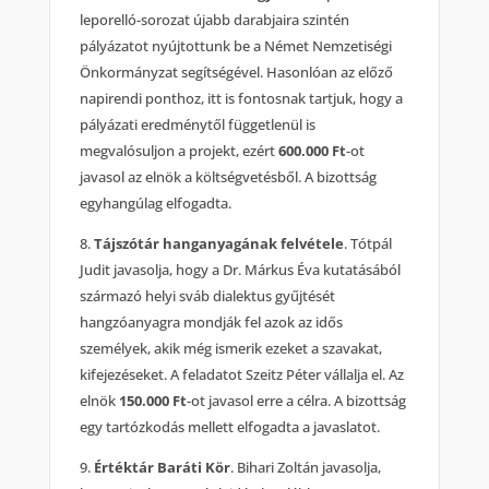
leporelló-sorozat újabb darabjaira szintén
pályázatot nyújtottunk be a Német Nemzetiségi
Önkormányzat segítségével. Hasonlóan az előző
napirendi ponthoz, itt is fontosnak tartjuk, hogy a
pályázati eredménytől függetlenül is
megvalósuljon a projekt, ezért
600.000 Ft
-ot
javasol az elnök a költségvetésből. A bizottság
egyhangúlag elfogadta.
8.
Tájszótár hanganyagának felvétele
. Tótpál
Judit javasolja, hogy a Dr. Márkus Éva kutatásából
származó helyi sváb dialektus gyűjtését
hangzóanyagra mondják fel azok az idős
személyek, akik még ismerik ezeket a szavakat,
kifejezéseket. A feladatot Szeitz Péter vállalja el. Az
elnök
150.000 Ft
-ot javasol erre a célra. A bizottság
egy tartózkodás mellett elfogadta a javaslatot.
9.
Értéktár Baráti Kör
. Bihari Zoltán javasolja,