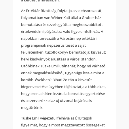
a kérdést a hivatalban.
Az Értéktár Bizottság folytatja a videósorozatát,
folyamatban van Wéber Kati által a Gruber-ház
bemutatása és ezzel együtt a meghosszabbított
értékvédelmi pályázatra való figyelemfelhívás. A
napokban tervezzük a Városünnep értéktári
programjainak népszerűsítését a saját
felületeinken: tűzoltókönyv bemutatója; kisvasút;
helyi kiadványok árusítása a városi standon.
Utóbbinak Tüske Emil utánanéz, hogy mi várható
ennek megvalósulásából, ugyanúgy lesz-e mint a
korábbi években? Bihari Zoltán a kisvasút
idegenvezetése ügyében tájékoztatja a többieket,
hogy ezen a héten lezárul a beosztás egyeztetése
és a szervezőkkel az új útvonal bejárása is
megtörténik.
Tüske Emil végezetül felhívja az ÉTB tagok
figyelmét, hogy a most megszavazott összegeket