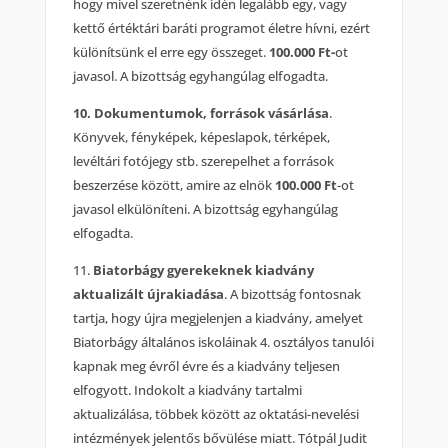
hogy mivel szeretnénk idén legalább egy, vagy
kettő értéktári baráti programot életre hívni, ezért
különítsünk el erre egy összeget.
100.000 Ft-
ot
javasol. A bizottság egyhangúlag elfogadta.
10. Dokumentumok, források vásárlása
.
Könyvek, fényképek, képeslapok, térképek,
levéltári fotójegy stb. szerepelhet a források
beszerzése között, amire az elnök
100.000 Ft
-ot
javasol elkülöníteni. A bizottság egyhangúlag
elfogadta.
11.
Biatorbágy gyerekeknek kiadvány
aktualizált újrakiadása
. A bizottság fontosnak
tartja, hogy újra megjelenjen a kiadvány, amelyet
Biatorbágy általános iskoláinak 4. osztályos tanulói
kapnak meg évről évre és a kiadvány teljesen
elfogyott. Indokolt a kiadvány tartalmi
aktualizálása, többek között az oktatási-nevelési
intézmények jelentős bővülése miatt. Tótpál Judit