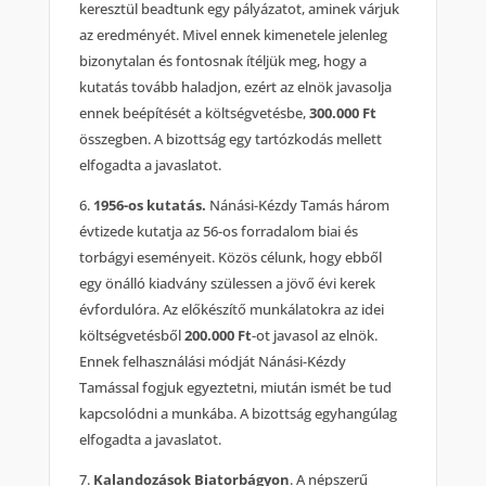
keresztül beadtunk egy pályázatot, aminek várjuk
az eredményét. Mivel ennek kimenetele jelenleg
bizonytalan és fontosnak ítéljük meg, hogy a
kutatás tovább haladjon, ezért az elnök javasolja
ennek beépítését a költségvetésbe,
300.000 Ft
összegben. A bizottság egy tartózkodás mellett
elfogadta a javaslatot.
6.
1956-os kutatás.
Nánási-Kézdy Tamás három
évtizede kutatja az 56-os forradalom biai és
torbágyi eseményeit. Közös célunk, hogy ebből
egy önálló kiadvány szülessen a jövő évi kerek
évfordulóra. Az előkészítő munkálatokra az idei
költségvetésből
200.000 Ft
-ot javasol az elnök.
Ennek felhasználási módját Nánási-Kézdy
Tamással fogjuk egyeztetni, miután ismét be tud
kapcsolódni a munkába. A bizottság egyhangúlag
elfogadta a javaslatot.
7.
Kalandozások Biatorbágyon
. A népszerű