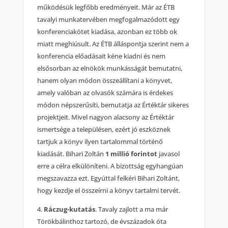
működésük legfőbb eredményeit. Már az ÉTB
tavalyi munkatervében megfogalmazódott egy
konferenciakötet kiadása, azonban ez több ok
miatt meghiúsult. Az ÉTB álláspontja szerint nem a
konferencia előadásait kéne kiadni és nem
elsősorban az elnökök munkásságát bemutatni,
hanem olyan módon összeállítani a könyvet,
amely valóban az olvasók számára is érdekes
módon népszerűsíti, bemutatja az Értéktár sikeres
projektjeit. Mivel nagyon alacsony az Értéktár
ismertsége a településen, ezért jó eszköznek
tartjuk a könyv ilyen tartalommal történő
kiadását. Bihari Zoltán
1 millió forintot
javasol
erre a célra elkülöníteni. A bizottság egyhangúan
megszavazza ezt. Egyúttal felkéri Bihari Zoltánt,
hogy kezdje el összeírni a könyv tartalmi tervét.
4.
Ráczug-kutatás
. Tavaly zajlott a ma már
Törökbálinthoz tartozó, de évszázadok óta