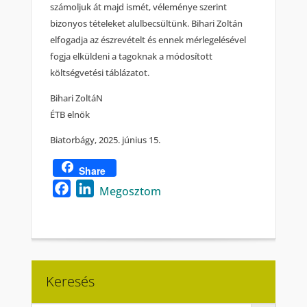
számoljuk át majd ismét, véleménye szerint
bizonyos tételeket alulbecsültünk. Bihari Zoltán
elfogadja az észrevételt és ennek mérlegelésével
fogja elküldeni a tagoknak a módosított
költségvetési táblázatot.
Bihari ZoltáN
ÉTB elnök
Biatorbágy, 2025. június 15.
Share
Facebook
LinkedIn
Megosztom
Keresés
Search Button