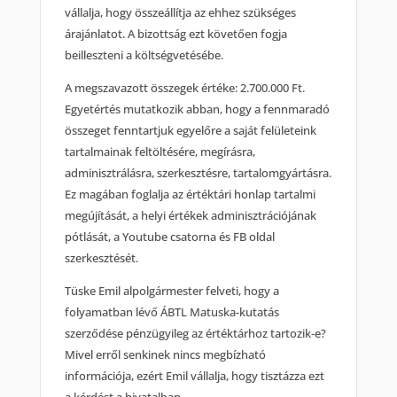
vállalja, hogy összeállítja az ehhez szükséges
árajánlatot. A bizottság ezt követően fogja
beilleszteni a költségvetésébe.
A megszavazott összegek értéke: 2.700.000 Ft.
Egyetértés mutatkozik abban, hogy a fennmaradó
összeget fenntartjuk egyelőre a saját felületeink
tartalmainak feltöltésére, megírásra,
adminisztrálásra, szerkesztésre, tartalomgyártásra.
Ez magában foglalja az értéktári honlap tartalmi
megújítását, a helyi értékek adminisztrációjának
pótlását, a Youtube csatorna és FB oldal
szerkesztését.
Tüske Emil alpolgármester felveti, hogy a
folyamatban lévő ÁBTL Matuska-kutatás
szerződése pénzügyileg az értéktárhoz tartozik-e?
Mivel erről senkinek nincs megbízható
információja, ezért Emil vállalja, hogy tisztázza ezt