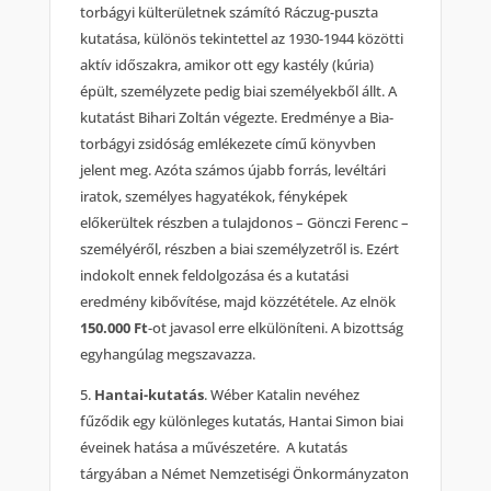
torbágyi külterületnek számító Ráczug-puszta
kutatása, különös tekintettel az 1930-1944 közötti
aktív időszakra, amikor ott egy kastély (kúria)
épült, személyzete pedig biai személyekből állt. A
kutatást Bihari Zoltán végezte. Eredménye a Bia-
torbágyi zsidóság emlékezete című könyvben
jelent meg. Azóta számos újabb forrás, levéltári
iratok, személyes hagyatékok, fényképek
előkerültek részben a tulajdonos – Gönczi Ferenc –
személyéről, részben a biai személyzetről is. Ezért
indokolt ennek feldolgozása és a kutatási
eredmény kibővítése, majd közzététele. Az elnök
150.000 Ft
-ot javasol erre elkülöníteni. A bizottság
egyhangúlag megszavazza.
5.
Hantai-kutatás
. Wéber Katalin nevéhez
fűződik egy különleges kutatás, Hantai Simon biai
éveinek hatása a művészetére. A kutatás
tárgyában a Német Nemzetiségi Önkormányzaton