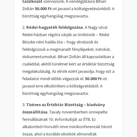
találkozót
szervezünk. A vendéglátásra Bihari
Zoltán
50.000 Ft
-ot javasol a költségvetésünkből. A
bizottság egyhangúlag megszavazta.
2.
Rédei-hagyaték feldolgozása
. A Nagy utcai
Rédei-házban régóta várják az örökösök – Rédei
Bözske néni halála óta – hogy átnézzük és
feldolgozzuk a megmaradt fénylépeket, iratokat,
dokumentumokat. Bihari Zoltán áll kapcsolatban a
családdal, akitől türelmet kért az értéktár bizottság
megalakulásáig. Az elnök ezért javasolja, hogy ezt a
feladatot minél előbb végezzük el.
50.000 Ft
-ot
javasol erre elkülöníteni a költségvetésből. A
bizottság egyhangúlag megszavazta.
3.
Tízéves az Értéktár Bizottság – kiadvány
összeállítása
. Tavaly novemberben ünnepelte
fennállásának 10. évfordulóját az ÉTB. Ez
alkalomból Horváth Imre minikonferenciát hívott
össze, ahol a korábbi elnökök elmondták