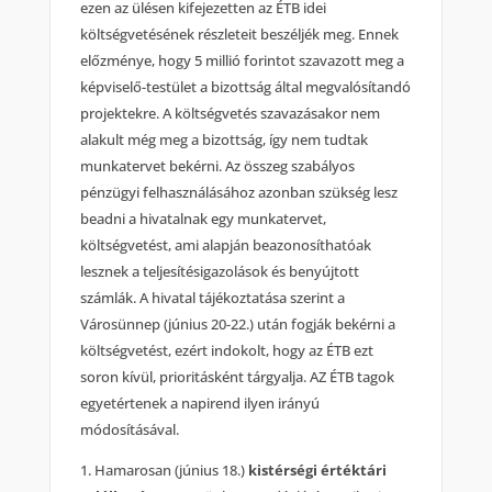
ezen az ülésen kifejezetten az ÉTB idei
költségvetésének részleteit beszéljék meg. Ennek
előzménye, hogy 5 millió forintot szavazott meg a
képviselő-testület a bizottság által megvalósítandó
projektekre. A költségvetés szavazásakor nem
alakult még meg a bizottság, így nem tudtak
munkatervet bekérni. Az összeg szabályos
pénzügyi felhasználásához azonban szükség lesz
beadni a hivatalnak egy munkatervet,
költségvetést, ami alapján beazonosíthatóak
lesznek a teljesítésigazolások és benyújtott
számlák. A hivatal tájékoztatása szerint a
Városünnep (június 20-22.) után fogják bekérni a
költségvetést, ezért indokolt, hogy az ÉTB ezt
soron kívül, prioritásként tárgyalja. AZ ÉTB tagok
egyetértenek a napirend ilyen irányú
módosításával.
1. Hamarosan (június 18.)
kistérségi értéktári