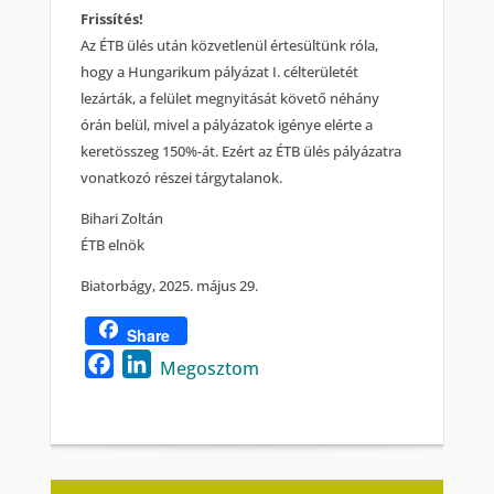
Frissítés!
Az ÉTB ülés után közvetlenül értesültünk róla,
hogy a Hungarikum pályázat I. célterületét
lezárták, a felület megnyitását követő néhány
órán belül, mivel a pályázatok igénye elérte a
keretösszeg 150%-át. Ezért az ÉTB ülés pályázatra
vonatkozó részei tárgytalanok.
Bihari Zoltán
ÉTB elnök
Biatorbágy, 2025. május 29.
Share
Facebook
LinkedIn
Megosztom