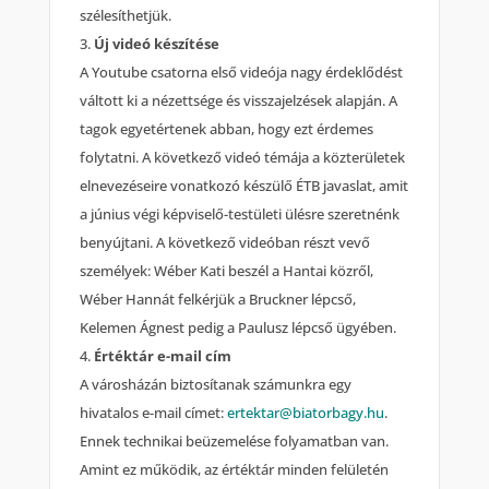
szélesíthetjük.
Új videó készítése
A Youtube csatorna első videója nagy érdeklődést
váltott ki a nézettsége és visszajelzések alapján. A
tagok egyetértenek abban, hogy ezt érdemes
folytatni. A következő videó témája a közterületek
elnevezéseire vonatkozó készülő ÉTB javaslat, amit
a június végi képviselő-testületi ülésre szeretnénk
benyújtani. A következő videóban részt vevő
személyek: Wéber Kati beszél a Hantai közről,
Wéber Hannát felkérjük a Bruckner lépcső,
Kelemen Ágnest pedig a Paulusz lépcső ügyében.
Értéktár e-mail cím
A városházán biztosítanak számunkra egy
hivatalos e-mail címet:
ertektar@biatorbagy.hu
.
Ennek technikai beüzemelése folyamatban van.
Amint ez működik, az értéktár minden felületén