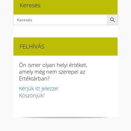
Keresés
Search Button
Search
for:
FELHÍVÁS
Ön ismer olyan helyi értéket,
amely még nem szerepel az
Értéktárban?
Kérjük itt jelezze!
Köszönjük!