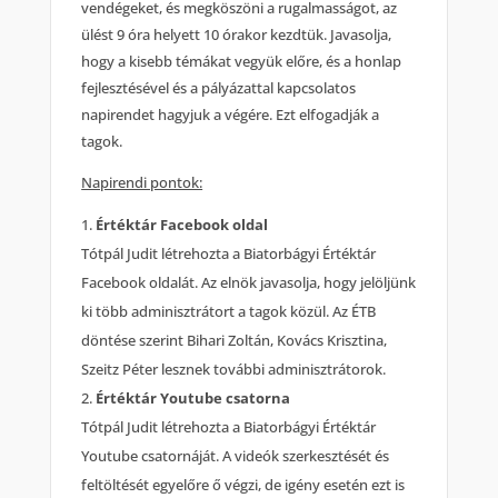
vendégeket, és megköszöni a rugalmasságot, az
ülést 9 óra helyett 10 órakor kezdtük. Javasolja,
hogy a kisebb témákat vegyük előre, és a honlap
fejlesztésével és a pályázattal kapcsolatos
napirendet hagyjuk a végére. Ezt elfogadják a
tagok.
Napirendi pontok:
Értéktár Facebook oldal
Tótpál Judit létrehozta a Biatorbágyi Értéktár
Facebook oldalát. Az elnök javasolja, hogy jelöljünk
ki több adminisztrátort a tagok közül. Az ÉTB
döntése szerint Bihari Zoltán, Kovács Krisztina,
Szeitz Péter lesznek további adminisztrátorok.
Értéktár Youtube csatorna
Tótpál Judit létrehozta a Biatorbágyi Értéktár
Youtube csatornáját. A videók szerkesztését és
feltöltését egyelőre ő végzi, de igény esetén ezt is