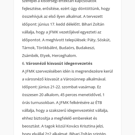
szerepel a kistérségi értéktári kapcsolatok
fejlesztése, erősítése, ezért úgy döntöttünk, hogy
összehívjuk az első ilyen alkalmat. A tervezett
időpont: június 17. kedd délelőtt. Bihari Zoltán
vállalja, hogy a JFMK vezetőjével egyezteti az
időpontot. A meghívott települések: Páty, Sóskút,
Tárnok, Törökbálint, Budaörs, Budakeszi,
Zsámbék, Etyek, Herceghalom.
Városnéző kisvasút idegenvezetés
A JFMK szervezésében idén is megrendezésre kerül
a városnéző kisvasút a Városünnep alkalmával.
Időpont: június 21-22. szombat-vasárnap. Ez
összesen 20 alkalom, 45 perces menetidővel, 1
órás turnusokban. A JFMK felkérésére az ÉTB
vállalja, hogy a szakszerű idegenvezetést vállalja,
ehhez biztosítja a megfelelő embereket és
beosztást. A tagok közül Kovács Krisztina jelzi,
hogy elvállal 2×2 alkalmat, Bihari Zoltán szintén.