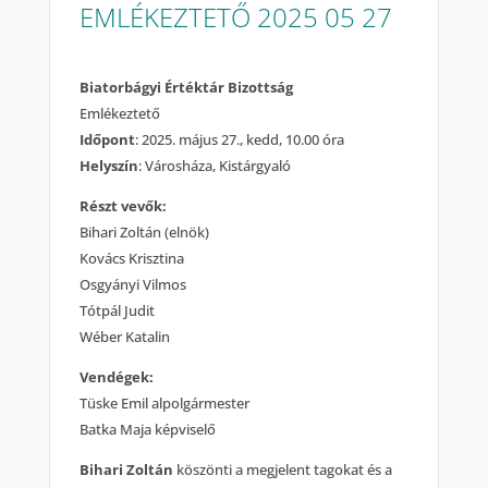
EMLÉKEZTETŐ 2025 05 27
Biatorbágyi Értéktár Bizottság
Emlékeztető
Időpont
: 2025. május 27., kedd, 10.00 óra
Helyszín
: Városháza, Kistárgyaló
Részt vevők:
Bihari Zoltán (elnök)
Kovács Krisztina
Osgyányi Vilmos
Tótpál Judit
Wéber Katalin
Vendégek:
Tüske Emil alpolgármester
Batka Maja képviselő
Bihari Zoltán
köszönti a megjelent tagokat és a