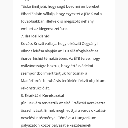
Tüske Emil jelzi, hogy segít bevonni embereket.
Bihari Zoltán vállalja, hogy egyeztet a JFMK-val a
továbbiakban, illetve ő is megszólít néhány
embert az idegenvezetésre.
Iharosi kishíd
Kovács Kriszti vállalja, hogy elkészíti Osgyányi
Vilmos leírása alapján az ÉTB állásfoglalását az
iharosi kishíd témakörében. Az ÉTB terve, hogy
nyilvánosságra hozzuk, hogy értékvédelmi
szempontból miért tartjuk fontosnak a
Madárforrás beruházás területén fekvő objektum
rekonstrukcióját.
Értéktári Kerekasztal
Június 6-ára tervezzük az első Értéktári Kerekasztal
összehívását. Ennek meghívottjai a város oktatási-
nevelési intézményei. Témája: a Hungarikum
pályázaton közös pályázat elkészítésének