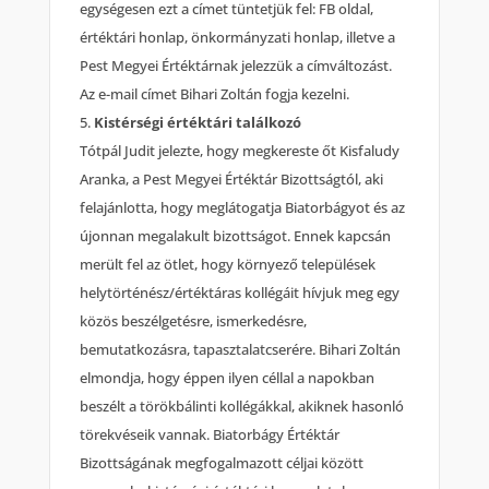
egységesen ezt a címet tüntetjük fel: FB oldal,
értéktári honlap, önkormányzati honlap, illetve a
Pest Megyei Értéktárnak jelezzük a címváltozást.
Az e-mail címet Bihari Zoltán fogja kezelni.
Kistérségi értéktári találkozó
Tótpál Judit jelezte, hogy megkereste őt Kisfaludy
Aranka, a Pest Megyei Értéktár Bizottságtól, aki
felajánlotta, hogy meglátogatja Biatorbágyot és az
újonnan megalakult bizottságot. Ennek kapcsán
merült fel az ötlet, hogy környező települések
helytörténész/értéktáras kollégáit hívjuk meg egy
közös beszélgetésre, ismerkedésre,
bemutatkozásra, tapasztalatcserére. Bihari Zoltán
elmondja, hogy éppen ilyen céllal a napokban
beszélt a törökbálinti kollégákkal, akiknek hasonló
törekvéseik vannak. Biatorbágy Értéktár
Bizottságának megfogalmazott céljai között