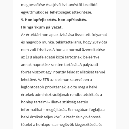
megbeszélése és a jövő évi tanévtől kezdődő
együttműködési lehetőségek áttekintése.
Honlapfejlesztés, honlapfrissítés,
Hungarikum pályázat.
Az értéktári honlap aktivizálása összetett folyamat
és nagyobb munka, tekintettel arra, hogy 2019 óta
nem volt frissítve. A honlap normál üzemeltetése
az ÉTB alapfeladatai közé tartoznak, beleértve
annak naprakész szinten tartását. A pályázati
forrás viszont egy intenzív feladat ellátását tenné
lehetővé. Az ÉTB az idei munkatervében a
legfontosabb prioritásnak jelölte meg a helyi
értékek adminisztrációjának rendbetételét, és a
honlap tartalmi – illetve szükség esetén
informatikai – megújítását. Ez magában foglalja a
helyi értékek teljes körű leírását és nyilvánossá
tételét a honlapon, a meglévők kiegészítését, és