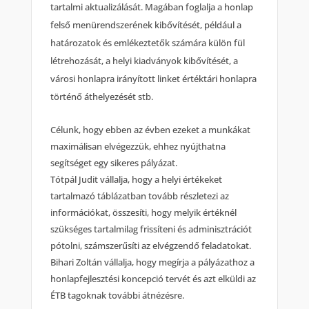
tartalmi aktualizálását. Magában foglalja a honlap
felső menürendszerének kibővítését, például a
határozatok és emlékeztetők számára külön fül
létrehozását, a helyi kiadványok kibővítését, a
városi honlapra irányított linket értéktári honlapra
történő áthelyezését stb.
Célunk, hogy ebben az évben ezeket a munkákat
maximálisan elvégezzük, ehhez nyújthatna
segítséget egy sikeres pályázat.
Tótpál Judit vállalja, hogy a helyi értékeket
tartalmazó táblázatban tovább részletezi az
információkat, összesíti, hogy melyik értéknél
szükséges tartalmilag frissíteni és adminisztrációt
pótolni, számszerűsíti az elvégzendő feladatokat.
Bihari Zoltán vállalja, hogy megírja a pályázathoz a
honlapfejlesztési koncepció tervét és azt elküldi az
ÉTB tagoknak további átnézésre.