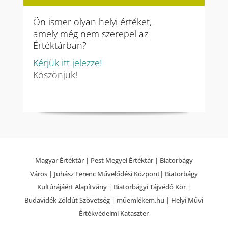
Ön ismer olyan helyi értéket,
amely még nem szerepel az
Értéktárban?
Kérjük itt jelezze!
Köszönjük!
Magyar Értéktár
|
Pest Megyei Értéktár
|
Biatorbágy
Város
|
Juhász Ferenc Művelődési Központ
|
Biatorbágy
Kultúrájáért Alapítvány
|
Biatorbágyi Tájvédő Kör |
Budavidék Zöldút Szövetség
|
műemlékem.hu
|
Helyi Művi
Értékvédelmi Kataszter