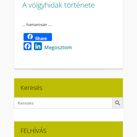
A völgyhidak története
… hamarosan ….
Share
Facebook
LinkedIn
Megosztom
Keresés
Search Button
Search
for:
FELHÍVÁS