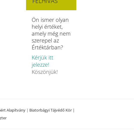
FELHÍVÁS
Ön ismer olyan
helyi értéket,
amely még nem
szerepel az
Értéktárban?
Kérjük itt
jelezze!
Köszönjük!
áért Alapítvány
|
Biatorbágyi Tájvédő Kör |
zter