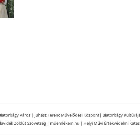
Biatorbágy Város
|
Juhász Ferenc Művelődési Központ
|
Biatorbágy Kultúráj
avidék Zöldút Szövetség
|
műemlékem.hu
|
Helyi Művi Értékvédelmi Katas