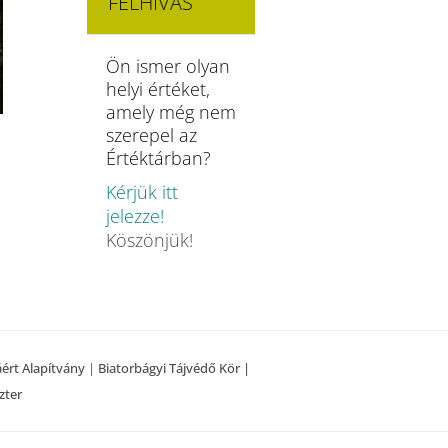
FELHÍVÁS
Ön ismer olyan
helyi értéket,
amely még nem
szerepel az
Értéktárban?
Kérjük itt
jelezze!
Köszönjük!
áért Alapítvány
|
Biatorbágyi Tájvédő Kör |
zter