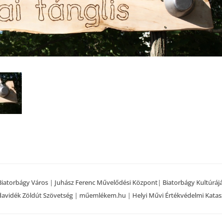
Biatorbágy Város
|
Juhász Ferenc Művelődési Központ
|
Biatorbágy Kultúráj
avidék Zöldút Szövetség
|
műemlékem.hu
|
Helyi Művi Értékvédelmi Katas