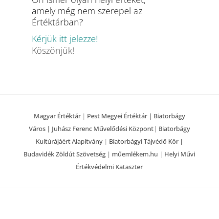
amely még nem szerepel az
Értéktárban?
Kérjük itt jelezze!
Köszönjük!
Magyar Értéktár
|
Pest Megyei Értéktár
|
Biatorbágy
Város
|
Juhász Ferenc Művelődési Központ
|
Biatorbágy
Kultúrájáért Alapítvány
|
Biatorbágyi Tájvédő Kör |
Budavidék Zöldút Szövetség
|
műemlékem.hu
|
Helyi Művi
Értékvédelmi Kataszter