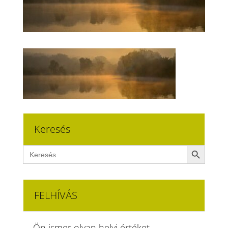
Keresés
Search Button
Search
for:
FELHÍVÁS
Ön ismer olyan helyi értéket,