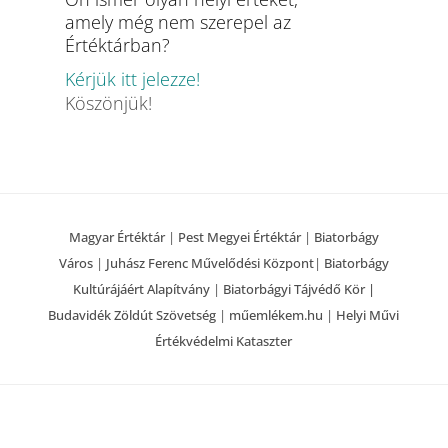
amely még nem szerepel az
Értéktárban?
Kérjük itt jelezze!
Köszönjük!
Magyar Értéktár
|
Pest Megyei Értéktár
|
Biatorbágy
Város
|
Juhász Ferenc Művelődési Központ
|
Biatorbágy
Kultúrájáért Alapítvány
|
Biatorbágyi Tájvédő Kör |
Budavidék Zöldút Szövetség
|
műemlékem.hu
|
Helyi Művi
Értékvédelmi Kataszter