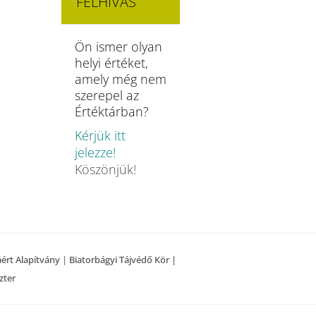
FELHÍVÁS
Ön ismer olyan
helyi értéket,
amely még nem
szerepel az
Értéktárban?
Kérjük itt
jelezze!
Köszönjük!
áért Alapítvány
|
Biatorbágyi Tájvédő Kör |
zter