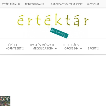
SÉTÁK, TÚRÁK
FF!B PROGRAM
„BIATORBÁGY GYEREKEKNEK”
KAPCSOLAT
ÉPÍTETT
IPARI ÉS MŰSZAKI
KULTURÁLIS
KÖRNYEZET
MEGOLDÁSOK
ÖRÖKSÉG
SPORT