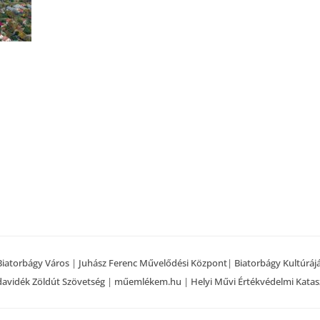
Biatorbágy Város
|
Juhász Ferenc Művelődési Központ
|
Biatorbágy Kultúráj
avidék Zöldút Szövetség
|
műemlékem.hu
|
Helyi Művi Értékvédelmi Katas