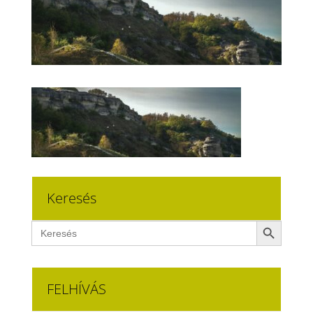
Keresés
Search Button
Search
for:
FELHÍVÁS