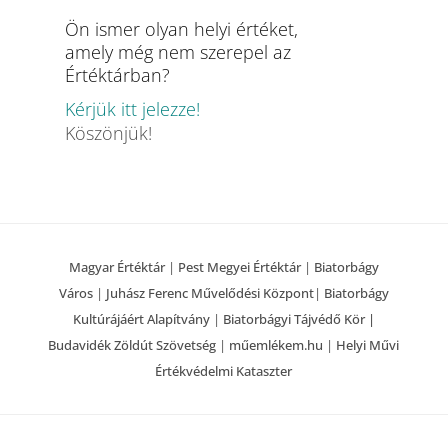
Ön ismer olyan helyi értéket,
amely még nem szerepel az
Értéktárban?
Kérjük itt jelezze!
Köszönjük!
Magyar Értéktár
|
Pest Megyei Értéktár
|
Biatorbágy
Város
|
Juhász Ferenc Művelődési Központ
|
Biatorbágy
Kultúrájáért Alapítvány
|
Biatorbágyi Tájvédő Kör |
Budavidék Zöldút Szövetség
|
műemlékem.hu
|
Helyi Művi
Értékvédelmi Kataszter