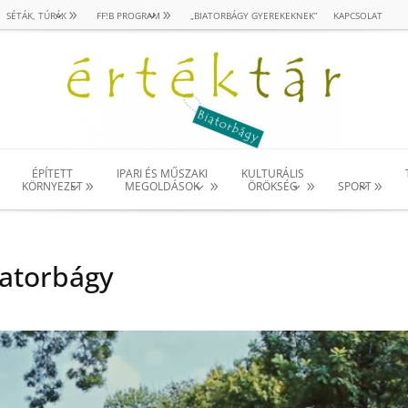
SÉTÁK, TÚRÁK
FF!B PROGRAM
„BIATORBÁGY GYEREKEKNEK”
KAPCSOLAT
ÉPÍTETT
IPARI ÉS MŰSZAKI
KULTURÁLIS
KÖRNYEZET
MEGOLDÁSOK
ÖRÖKSÉG
SPORT
iatorbágy