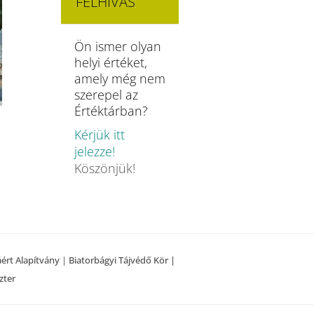
FELHÍVÁS
Ön ismer olyan
helyi értéket,
amely még nem
szerepel az
Értéktárban?
Kérjük itt
jelezze!
Köszönjük!
áért Alapítvány
|
Biatorbágyi Tájvédő Kör |
zter