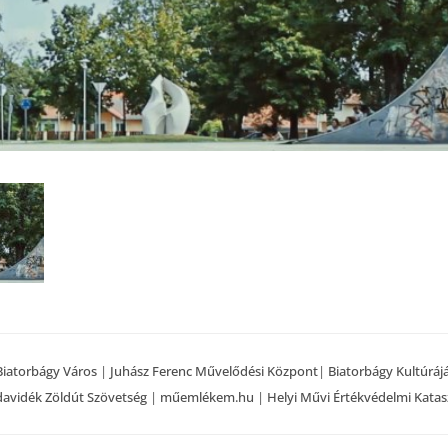
Biatorbágy Város
|
Juhász Ferenc Művelődési Központ
|
Biatorbágy Kultúráj
avidék Zöldút Szövetség
|
műemlékem.hu
|
Helyi Művi Értékvédelmi Katas