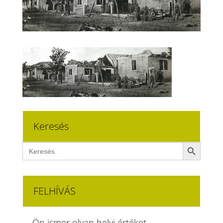
Keresés
Search Button
Search
for:
FELHÍVÁS
Ön ismer olyan helyi értéket,