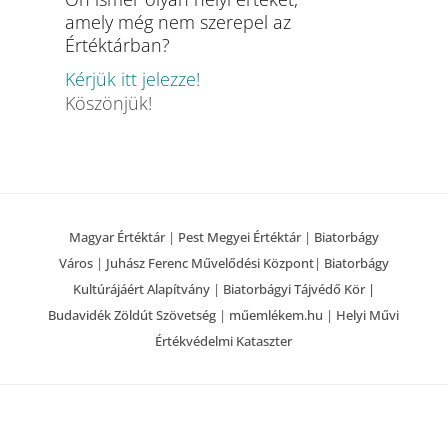
amely még nem szerepel az
Értéktárban?
Kérjük itt jelezze!
Köszönjük!
Magyar Értéktár
|
Pest Megyei Értéktár
|
Biatorbágy
Város
|
Juhász Ferenc Művelődési Központ
|
Biatorbágy
Kultúrájáért Alapítvány
|
Biatorbágyi Tájvédő Kör |
Budavidék Zöldút Szövetség
|
műemlékem.hu
|
Helyi Művi
Értékvédelmi Kataszter