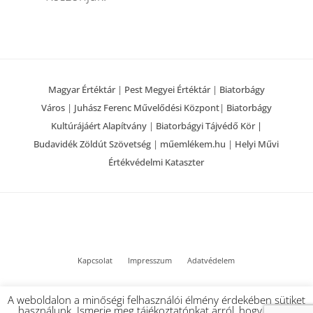
Magyar Értéktár
|
Pest Megyei Értéktár
|
Biatorbágy
Város
|
Juhász Ferenc Művelődési Központ
|
Biatorbágy
Kultúrájáért Alapítvány
|
Biatorbágyi Tájvédő Kör |
Budavidék Zöldút Szövetség
|
műemlékem.hu
|
Helyi Művi
Értékvédelmi Kataszter
Kapcsolat
Impresszum
Adatvédelem
© 2022 Biatorbágy Értéktár – Minden jog fenntartva
A weboldalon a minőségi felhasználói élmény érdekében sütiket
használunk. Ismerje meg tájékoztatónkat arról, hogy milyen