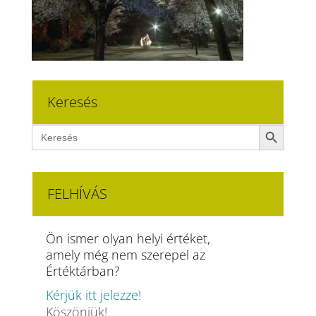
Keresés
Search Button
Search
for:
FELHÍVÁS
Ön ismer olyan helyi értéket,
amely még nem szerepel az
Értéktárban?
Kérjük itt jelezze!
Köszönjük!