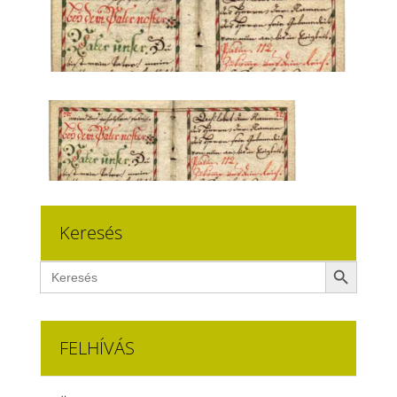
Keresés
Search Button
Search
for:
FELHÍVÁS