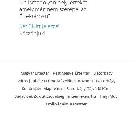
Ön ismer olyan helyi értéket,
amely még nem szerepel az
Értéktárban?
Kérjük itt jelezze!
Köszönjük!
Magyar Értéktár
|
Pest Megyei Értéktár
|
Biatorbágy
Város
|
Juhász Ferenc Művelődési Központ
|
Biatorbágy
Kultúrájáért Alapítvány
|
Biatorbágyi Tájvédő Kör |
Budavidék Zöldút Szövetség
|
műemlékem.hu
|
Helyi Művi
Értékvédelmi Kataszter