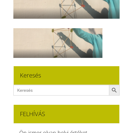
Keresés
Search Button
Search
for:
FELHÍVÁS
Ön ismer olyan helyi értéket,