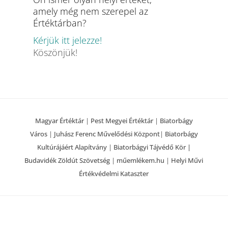
amely még nem szerepel az
Értéktárban?
Kérjük itt jelezze!
Köszönjük!
Magyar Értéktár
|
Pest Megyei Értéktár
|
Biatorbágy
Város
|
Juhász Ferenc Művelődési Központ
|
Biatorbágy
Kultúrájáért Alapítvány
|
Biatorbágyi Tájvédő Kör |
Budavidék Zöldút Szövetség
|
műemlékem.hu
|
Helyi Művi
Értékvédelmi Kataszter