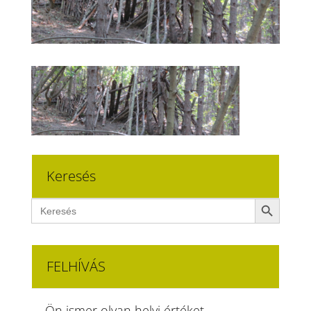
Keresés
Search Button
Search
for:
FELHÍVÁS
Ön ismer olyan helyi értéket,