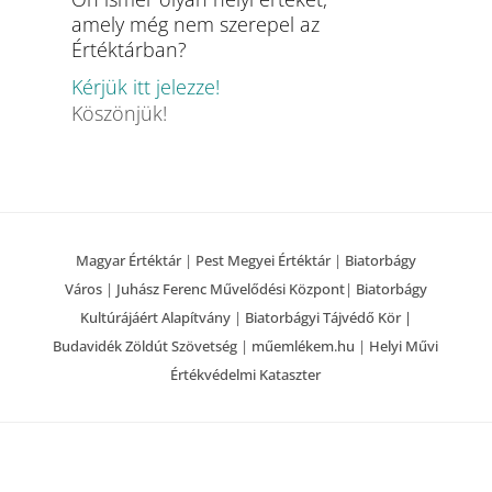
amely még nem szerepel az
Értéktárban?
Kérjük itt jelezze!
Köszönjük!
Magyar Értéktár
|
Pest Megyei Értéktár
|
Biatorbágy
Város
|
Juhász Ferenc Művelődési Központ
|
Biatorbágy
Kultúrájáért Alapítvány
|
Biatorbágyi Tájvédő Kör |
Budavidék Zöldút Szövetség
|
műemlékem.hu
|
Helyi Művi
Értékvédelmi Kataszter