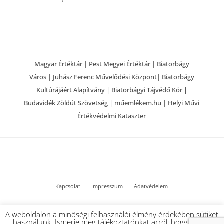
Magyar Értéktár
|
Pest Megyei Értéktár
|
Biatorbágy
Város
|
Juhász Ferenc Művelődési Központ
|
Biatorbágy
Kultúrájáért Alapítvány
|
Biatorbágyi Tájvédő Kör |
Budavidék Zöldút Szövetség
|
műemlékem.hu
|
Helyi Művi
Értékvédelmi Kataszter
Kapcsolat
Impresszum
Adatvédelem
© 2022 Biatorbágy Értéktár – Minden jog fenntartva
A weboldalon a minőségi felhasználói élmény érdekében sütiket
használunk. Ismerje meg tájékoztatónkat arról, hogy milyen