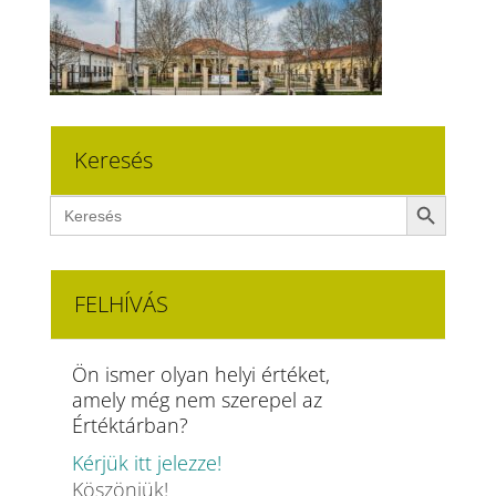
Keresés
Search Button
Search
for:
FELHÍVÁS
Ön ismer olyan helyi értéket,
amely még nem szerepel az
Értéktárban?
Kérjük itt jelezze!
Köszönjük!