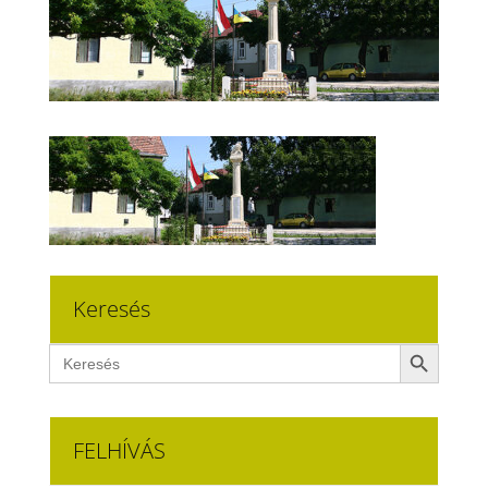
Keresés
Search Button
Search
for:
FELHÍVÁS