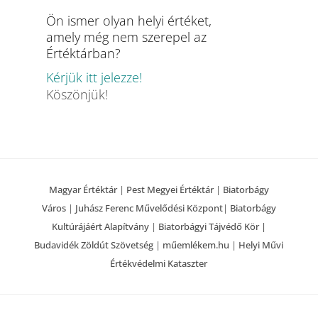
Ön ismer olyan helyi értéket,
amely még nem szerepel az
Értéktárban?
Kérjük itt jelezze!
Köszönjük!
Magyar Értéktár
|
Pest Megyei Értéktár
|
Biatorbágy
Város
|
Juhász Ferenc Művelődési Központ
|
Biatorbágy
Kultúrájáért Alapítvány
|
Biatorbágyi Tájvédő Kör |
Budavidék Zöldút Szövetség
|
műemlékem.hu
|
Helyi Művi
Értékvédelmi Kataszter