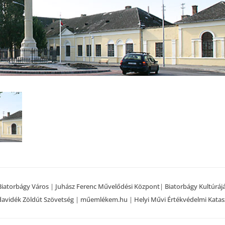
Biatorbágy Város
|
Juhász Ferenc Művelődési Központ
|
Biatorbágy Kultúráj
avidék Zöldút Szövetség
|
műemlékem.hu
|
Helyi Művi Értékvédelmi Katas