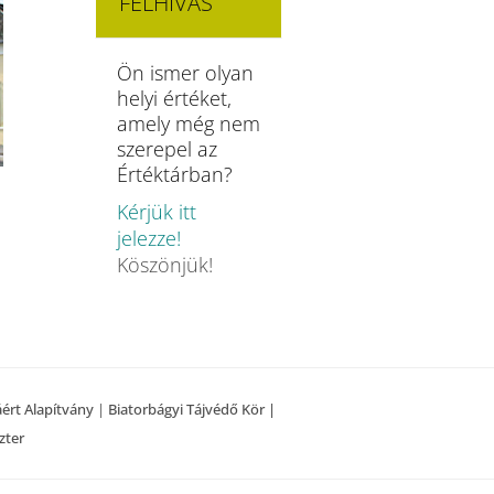
FELHÍVÁS
Ön ismer olyan
helyi értéket,
amely még nem
szerepel az
Értéktárban?
Kérjük itt
jelezze!
Köszönjük!
áért Alapítvány
|
Biatorbágyi Tájvédő Kör |
zter