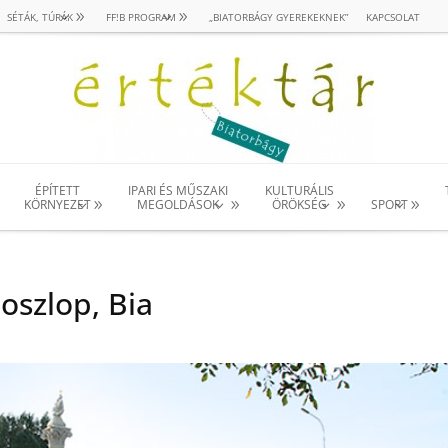
SÉTÁK, TÚRÁK
FF!B PROGRAM
„BIATORBÁGY GYEREKEKNEK”
KAPCSOLAT
ÉPÍTETT
IPARI ÉS MŰSZAKI
KULTURÁLIS
KÖRNYEZET
MEGOLDÁSOK
ÖRÖKSÉG
SPORT
oszlop, Bia