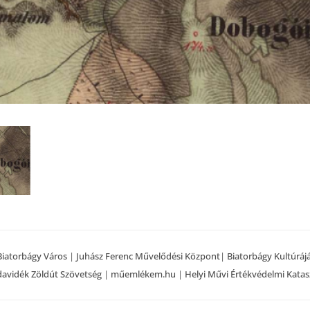
Biatorbágy Város
|
Juhász Ferenc Művelődési Központ
|
Biatorbágy Kultúráj
avidék Zöldút Szövetség
|
műemlékem.hu
|
Helyi Művi Értékvédelmi Katas