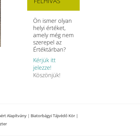
FELHÍVÁS
Ön ismer olyan
helyi értéket,
amely még nem
szerepel az
Értéktárban?
Kérjük itt
jelezze!
Köszönjük!
áért Alapítvány
|
Biatorbágyi Tájvédő Kör |
zter