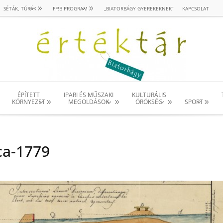
SÉTÁK, TÚRÁK
FF!B PROGRAM
„BIATORBÁGY GYEREKEKNEK”
KAPCSOLAT
ÉPÍTETT
IPARI ÉS MŰSZAKI
KULTURÁLIS
KÖRNYEZET
MEGOLDÁSOK
ÖRÖKSÉG
SPORT
ica-1779