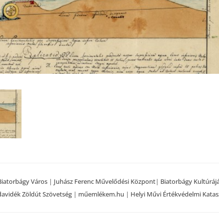
Biatorbágy Város
|
Juhász Ferenc Művelődési Központ
|
Biatorbágy Kultúráj
avidék Zöldút Szövetség
|
műemlékem.hu
|
Helyi Művi Értékvédelmi Katas