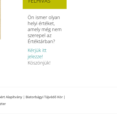
FELHÍVÁS
Ön ismer olyan
helyi értéket,
amely még nem
szerepel az
Értéktárban?
Kérjük itt
jelezze!
Köszönjük!
áért Alapítvány
|
Biatorbágyi Tájvédő Kör |
zter