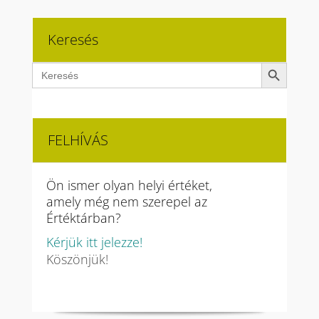
Keresés
Search Button
Search
for:
FELHÍVÁS
Ön ismer olyan helyi értéket,
amely még nem szerepel az
Értéktárban?
Kérjük itt jelezze!
Köszönjük!