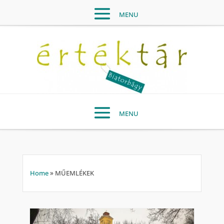
Home
»
MŰEMLÉKEK