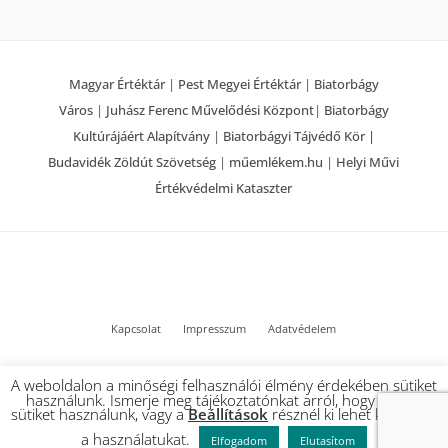
Magyar Értéktár
|
Pest Megyei Értéktár
|
Biatorbágy
Város
|
Juhász Ferenc Művelődési Központ
|
Biatorbágy
Kultúrájáért Alapítvány
|
Biatorbágyi Tájvédő Kör |
Budavidék Zöldút Szövetség
|
műemlékem.hu
|
Helyi Művi
Értékvédelmi Kataszter
Kapcsolat
Impresszum
Adatvédelem
© 2022 Biatorbágy Értéktár – Minden jog fenntartva
A weboldalon a minőségi felhasználói élmény érdekében sütiket
használunk. Ismerje meg tájékoztatónkat arról, hogy milyen
sütiket használunk, vagy a
Beállítások
résznél ki lehet kapcsolni
a használatukat.
Elfogadom
Elutasítom