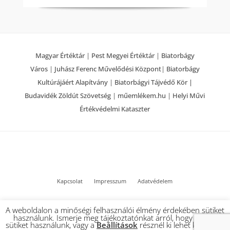
Magyar Értéktár
|
Pest Megyei Értéktár
|
Biatorbágy
Város
|
Juhász Ferenc Művelődési Központ
|
Biatorbágy
Kultúrájáért Alapítvány
|
Biatorbágyi Tájvédő Kör |
Budavidék Zöldút Szövetség
|
műemlékem.hu
|
Helyi Művi
Értékvédelmi Kataszter
Kapcsolat
Impresszum
Adatvédelem
© 2022 Biatorbágy Értéktár – Minden jog fenntartva
A weboldalon a minőségi felhasználói élmény érdekében sütiket
használunk. Ismerje meg tájékoztatónkat arról, hogy milyen
sütiket használunk, vagy a
Beállítások
résznél ki lehet kapcsolni