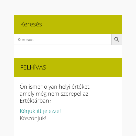
Keresés
Search Button
Search
for:
FELHÍVÁS
Ön ismer olyan helyi értéket,
amely még nem szerepel az
Értéktárban?
Kérjük itt jelezze!
Köszönjük!