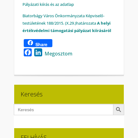
Pályázati kiírás és az adatlap
Biatorbágy Város Önkormányzata Képviselő-
testületének 188/2015. (X.29.)határozata
A helyi
értékvédelmi támogatási pályázat kiírásáról
Share
Facebook
LinkedIn
Megosztom
Keresés
Search Button
Search
for:
FELHÍVÁS