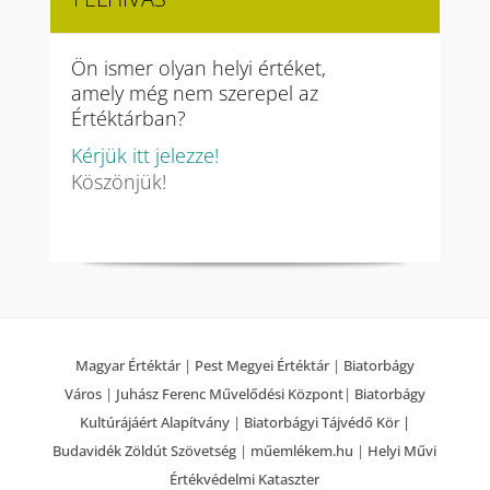
Ön ismer olyan helyi értéket,
amely még nem szerepel az
Értéktárban?
Kérjük itt jelezze!
Köszönjük!
Magyar Értéktár
|
Pest Megyei Értéktár
|
Biatorbágy
Város
|
Juhász Ferenc Művelődési Központ
|
Biatorbágy
Kultúrájáért Alapítvány
|
Biatorbágyi Tájvédő Kör |
Budavidék Zöldút Szövetség
|
műemlékem.hu
|
Helyi Művi
Értékvédelmi Kataszter