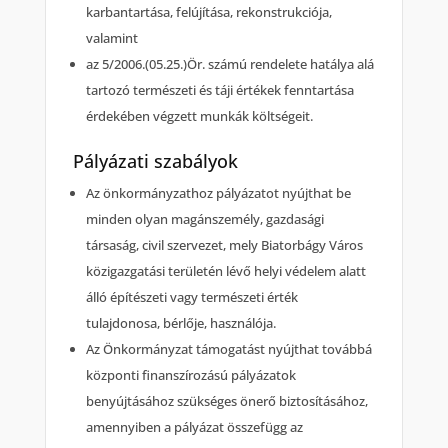
karbantartása, felújítása, rekonstrukciója,
valamint
az 5/2006.(05.25.)Ör. számú rendelete hatálya alá
tartozó természeti és táji értékek fenntartása
érdekében végzett munkák költségeit.
Pályázati szabályok
Az önkormányzathoz pályázatot nyújthat be
minden olyan magánszemély, gazdasági
társaság, civil szervezet, mely Biatorbágy Város
közigazgatási területén lévő helyi védelem alatt
álló építészeti vagy természeti érték
tulajdonosa, bérlője, használója.
Az Önkormányzat támogatást nyújthat továbbá
központi finanszírozású pályázatok
benyújtásához szükséges önerő biztosításához,
amennyiben a pályázat összefügg az