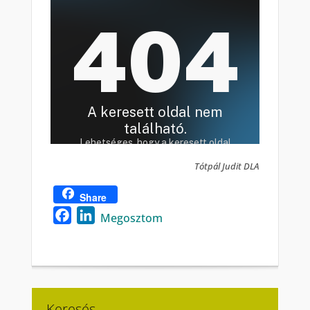
Tótpál Judit DLA
Share
Facebook
LinkedIn
Megosztom
Keresés