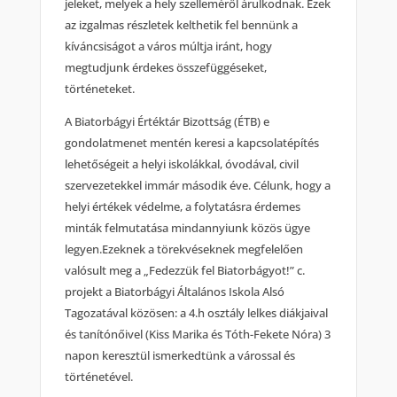
jeleket, melyek a hely szelleméről árulkodnak. Ezek
az izgalmas részletek kelthetik fel bennünk a
kíváncsiságot a város múltja iránt, hogy
megtudjunk érdekes összefüggéseket,
történeteket.
A Biatorbágyi Értéktár Bizottság (ÉTB) e
gondolatmenet mentén keresi a kapcsolatépítés
lehetőségeit a helyi iskolákkal, óvodával, civil
szervezetekkel immár második éve. Célunk, hogy a
helyi értékek védelme, a folytatásra érdemes
minták felmutatása mindannyiunk közös ügye
legyen.Ezeknek a törekvéseknek megfelelően
valósult meg a „Fedezzük fel Biatorbágyot!” c.
projekt a Biatorbágyi Általános Iskola Alsó
Tagozatával közösen: a 4.h osztály lelkes diákjaival
és tanítónőivel (Kiss Marika és Tóth-Fekete Nóra) 3
napon keresztül ismerkedtünk a várossal és
történetével.