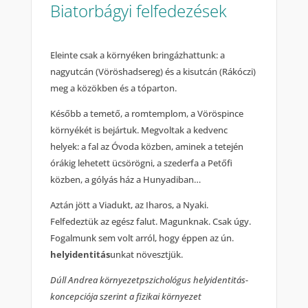
Biatorbágyi felfedezések
Eleinte csak a környéken bringázhattunk: a
nagyutcán (Vöröshadsereg) és a kisutcán (Rákóczi)
meg a közökben és a tóparton.
Később a temető, a romtemplom, a Vöröspince
környékét is bejártuk. Megvoltak a kedvenc
helyek: a fal az Óvoda közben, aminek a tetején
órákig lehetett ücsörögni, a szederfa a Petőfi
közben, a gólyás ház a Hunyadiban…
Aztán jött a Viadukt, az Iharos, a Nyaki.
Felfedeztük az egész falut. Magunknak. Csak úgy.
Fogalmunk sem volt arról, hogy éppen az ún.
helyidentitás
unkat növesztjük.
Dúll Andrea környezetpszichológus helyidentitás-
koncepciója szerint a fizikai környezet