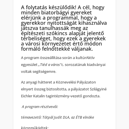
A folytatás készülődik! A cél, hogy
minden biatorbágyi gyereket
elérjünk a programmal, hogy a
gyerekkor nyitottságát kihasználva
játszva tanulhassák meg az
építészeti szókincs alapját jelentő
térbeliséget, hogy ezek a gyerekek
a városi környezetet értő módon
formáló felnőttekké váljanak.
A program összeállítása során a kultúrAktív
egyesület
„Tiéd a város”
c. sorozatának kiadványai
voltak segítségemre.
Az anyagi hátteret a Köznevelési Pályázaton
elnyert összeg biztosította, a pályázatot Szilágyiné
Eichler Katalin tagintézmény-vezető gondozta.
A program résztvevői:
témavezető: Tótpál Judit DLA, az ÉTB elnöke
közreműködtek: