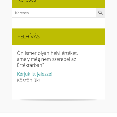
Search Button
Search
for:
FELHÍVÁS
Ön ismer olyan helyi értéket,
amely még nem szerepel az
Értéktárban?
Kérjük itt jelezze!
Köszönjük!