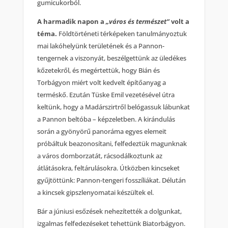
gumicukorból.
A harmadik napon a
„város és természet”
volt a
téma.
Földtörténeti térképeken tanulmányoztuk
mai lakóhelyünk területének és a Pannon-
tengernek a viszonyát, beszélgettünk az üledékes
kőzetekről, és megértettük, hogy Bián és
Torbágyon miért volt kedvelt építőanyag a
terméskő. Ezután Tüske Emil vezetésével útra
keltünk, hogy a Madárszirtről belógassuk lábunkat
a Pannon beltóba – képzeletben. A kirándulás
során a gyönyörű panoráma egyes elemeit
próbáltuk beazonosítani, felfedeztük magunknak
a város domborzatát, rácsodálkoztunk az
átlátásokra, feltárulásokra. Útközben kincseket
gyűjtöttünk: Pannon-tengeri fosszíliákat. Délután
a kincsek gipszlenyomatai készültek el.
Bár a júniusi esőzések nehezítették a dolgunkat,
izgalmas felfedezéseket tehettünk Biatorbágyon.