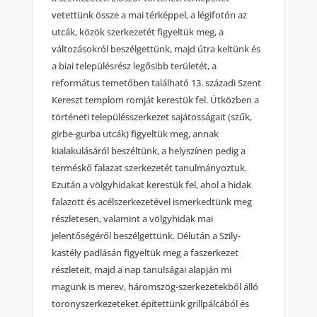
vetettünk össze a mai térképpel, a légifotón az
utcák, közök szerkezetét figyeltük meg, a
változásokról beszélgettünk, majd útra keltünk és
a biai településrész legősibb területét, a
református temetőben található 13. századi Szent
Kereszt templom romját kerestük fel. Útközben a
történeti településszerkezet sajátosságait (szűk,
girbe-gurba utcák) figyeltük meg, annak
kialakulásáról beszéltünk, a helyszínen pedig a
terméskő falazat szerkezetét tanulmányoztuk.
Ezután a völgyhidakat kerestük fel, ahol a hidak
falazott és acélszerkezetével ismerkedtünk meg
részletesen, valamint a völgyhidak mai
jelentőségéről beszélgettünk. Délután a Szily-
kastély padlásán figyeltük meg a faszerkezet
részleteit, majd a nap tanulságai alapján mi
magunk is merev, háromszög-szerkezetekből álló
toronyszerkezeteket építettünk grillpálcából és