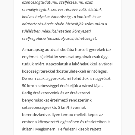
azonosságtudatunk, szelférzésünk, azaz
személyiségünk szerves részévé válik, életünk
kedves helyei az ismerősség-, a kontroll- és az
odatartozás-érzés révén biztosítják számunkra a
túlélésben nélkülözhetetlen környezeti
szelfreguláció (önszabályozás) lehetőségét.
A manapság autóval iskolába hurcolt gyerekek (az
enyémek is) délután sem csatangolnak csak úgy,
tudjuk miért. Kapcsolatuk a lakóhelyükkel, a városi
közösségi terekkel (közterületekkel) érintőleges.
De nem csak a gyerekek, mi felnőttek is nagyrészt
50 km/h sebességgel érzékeljük a városi tájat.
Pedig érzékszerveink és az érzékszervi
benyomásokat értelmező rendszerünk
sétasebességre (kb. 5 km/h) vannak
berendezkedve. Ilyen tempó mellett képes az
ember a környezetét egészében és részleteiben is
átlátni. Megismerni. Felfedezni kisebb rejtett