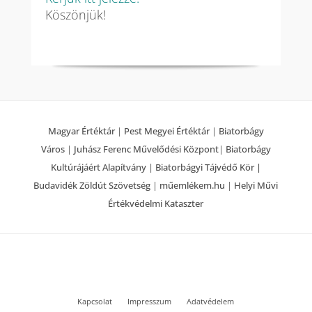
Köszönjük!
Magyar Értéktár
|
Pest Megyei Értéktár
|
Biatorbágy
Város
|
Juhász Ferenc Művelődési Központ
|
Biatorbágy
Kultúrájáért Alapítvány
|
Biatorbágyi Tájvédő Kör |
Budavidék Zöldút Szövetség
|
műemlékem.hu
|
Helyi Művi
Értékvédelmi Kataszter
Kapcsolat
Impresszum
Adatvédelem