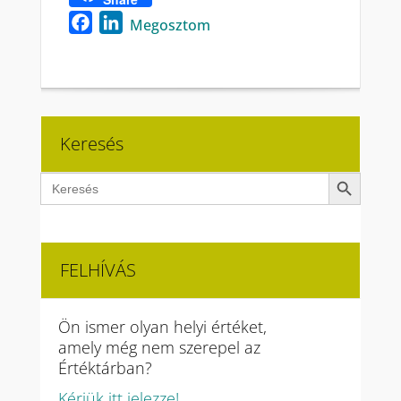
Facebook
LinkedIn
Megosztom
Keresés
Search Button
Search
for:
FELHÍVÁS
Ön ismer olyan helyi értéket,
amely még nem szerepel az
Értéktárban?
Kérjük itt jelezze!