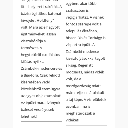
egyben, akár több
itt elhelyezett rakéták. A
szakaszban is
bázis régi titkos katonai
végigjárhatsz. A víznek
hívójele „Holdfény”
fontos szerepe volt a
volt. Mára az elhagyott
település életében,
építményeket lassan
hiszen Bia és Torbágy is
visszahódítja a
vízpartra épült. A
természet. A
Zsámbéki-medence
hegytetőről csodálatos
kisvízfolyásokkal tagolt
kilátás nyílik a
síkság. Régen itt
Zsámbéki-medencére és
mocsaras, nádas vidék
a Biai-tóra. Csak felnőtt
volt, de a
kíséretében vedd
mezőgazdaság miatt
közelebbről szemügyre
mára teljesen átalakult
az egyes objektumokat!
a táj képe. A vízfelületek
Az épületmaradványok
azonban ma is
baleset veszélyesek
meghatározzák a
lehetnek!
vidéket!