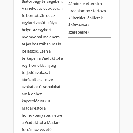
Biatorbágy térségében.
Sándor-Metternich
A síneket az évek során
uradalomhoz tartozó,
felbontották, de az
külterületi épületek,
egykori vasúti pálya
építmények
helye, az egykori
szerepelnek.
nyomvonal majdnem
teljes hosszában ma is
jól látszik. Ezen a
térképen a Viadukttól a
régi homokbányáig
terjedő szakaszt
ábrázoltuk, illetve
azokat az útvonalakat,
amik ehhez
kapcsolódnak: a
Madárlestől a
homokbányába, illetve
a Viadukttól a Madár-
forráshoz vezető