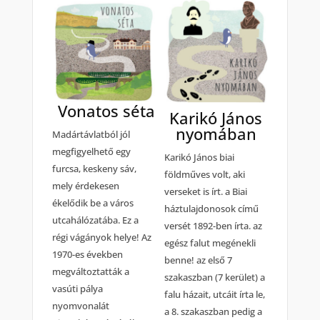
Vonatos séta
Karikó János
nyomában
Madártávlatból jól
megfigyelhető egy
Karikó János biai
furcsa, keskeny sáv,
földműves volt, aki
mely érdekesen
verseket is írt. a Biai
ékelődik be a város
háztulajdonosok című
utcahálózatába. Ez a
versét 1892-ben írta. az
régi vágányok helye! Az
egész falut megénekli
1970-es években
benne! az első 7
megváltoztatták a
szakaszban (7 kerület) a
vasúti pálya
falu házait, utcáit írta le,
nyomvonalát
a 8. szakaszban pedig a