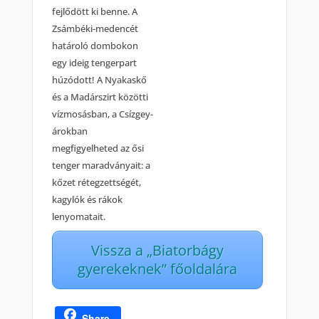
fejlődött ki benne. A
Zsámbéki-medencét
határoló dombokon
egy ideig tengerpart
húzódott! A Nyakaskő
és a Madárszirt közötti
vízmosásban, a Csízgey-
árokban
megfigyelheted az ősi
tenger maradványait: a
kőzet rétegzettségét,
kagylók és rákok
lenyomatait.
Vissza a „Biatorbágy
gyerekeknek” főoldalára
Share