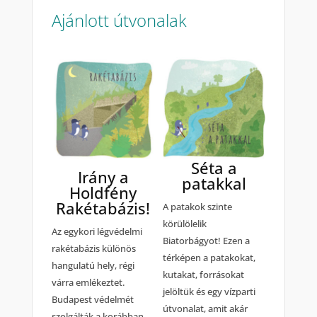
Ajánlott útvonalak
Séta a
Irány a
patakkal
Holdfény
Rakétabázis!
A patakok szinte
körülölelik
Az egykori légvédelmi
Biatorbágyot! Ezen a
rakétabázis különös
térképen a patakokat,
hangulatú hely, régi
kutakat, forrásokat
várra emlékeztet.
jelöltük és egy vízparti
Budapest védelmét
útvonalat, amit akár
szolgálták a korábban