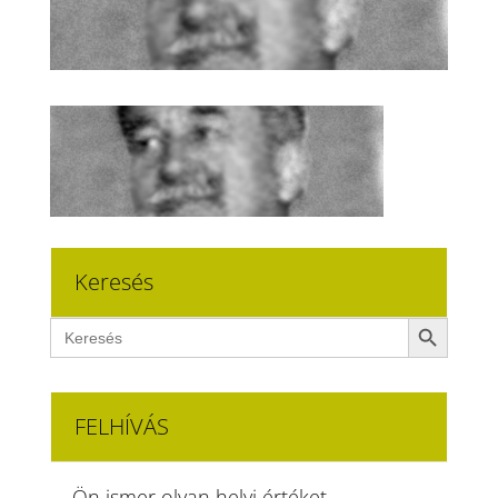
Keresés
Search Button
Search
for:
FELHÍVÁS
Ön ismer olyan helyi értéket,