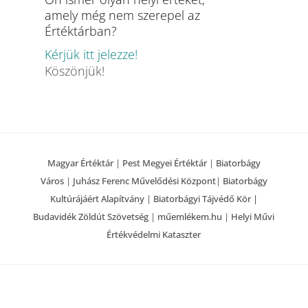
amely még nem szerepel az
Értéktárban?
Kérjük itt jelezze!
Köszönjük!
Magyar Értéktár
|
Pest Megyei Értéktár
|
Biatorbágy
Város
|
Juhász Ferenc Művelődési Központ
|
Biatorbágy
Kultúrájáért Alapítvány
|
Biatorbágyi Tájvédő Kör |
Budavidék Zöldút Szövetség
|
műemlékem.hu
|
Helyi Művi
Értékvédelmi Kataszter